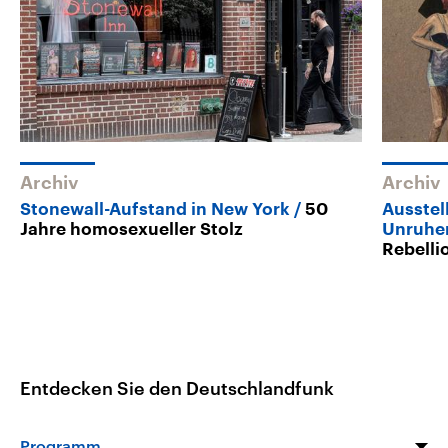
Archiv
Archiv
Stonewall-Aufstand in New York
50
Ausstel
Jahre homosexueller Stolz
Unruhe
Rebelli
Entdecken Sie den Deutschlandfunk
Programm