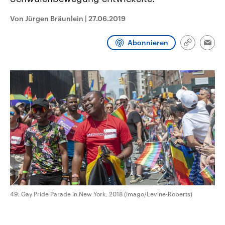
CDU, SPD und FDP regiert.-
aktuelle Weltgeschehen.
Umfragen, Prognosen,
Von Jürgen Bräunlein
|
27.06.2019
Wahlprogramme, aktuelle Berichte
Sendungen
Programm
Podcasts
und Hintergründe zu den Parteien
und Kandidaten der anstehenden
Abonnieren
Wahl.
Link
Emai
kopieren/te
Audio-Archiv
49. Gay Pride Parade in New York, 2018 (imago/Levine-Roberts)