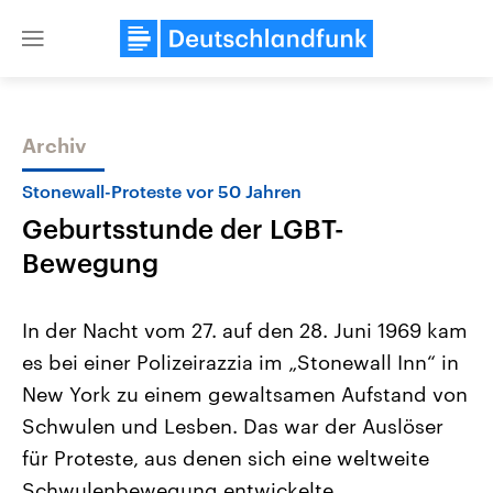
Close
menu
Archiv
Themen
Stonewall-Proteste vor 50 Jahren
Geburtsstunde der LGBT-
Bewegung
In der Nacht vom 27. auf den 28. Juni 1969 kam
es bei einer Polizeirazzia im „Stonewall Inn“ in
Landtagswahl Sachsen-Anhalt
USA
New York zu einem gewaltsamen Aufstand von
2026
Aktuelle Beiträge, Analys
Alle Informationen
Hintergründe
Schwulen und Lesben. Das war der Auslöser
Sachsen-Anhalt wählt am 6.
Wirtschaftlich und militäri
September 2026 einen neuen
gehören die Vereinigten S
für Proteste, aus denen sich eine weltweite
Landtag. Seit 2021 wird das
den mächtigsten Ländern 
Schwulenbewegung entwickelte.
Bundesland von einer Koalition aus
mit großem Einfluss auf d