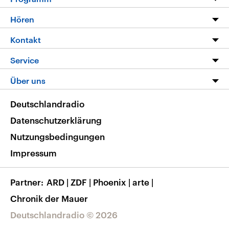
Programm
Hören
Alle Sendungen
Livestream
Kontakt
Die Nachrichten
Audios
Hörerservice
Service
Nachrichtenleicht
Podcasts
Social Media
FAQ
Über uns
Neue Beiträge auf dlf.de
Deutschlandfunk App
Newsletter
Deutschlandradio
Themen-Schwerpunkte
Nachrichten App
Deutschlandradio
Veranstaltungen
Presse
Frequenzen
Datenschutzerklärung
Musikliste
Ausbildung und Karriere
Nutzungsbedingungen
RSS
Transparenz
Impressum
Korrekturen
Barrierefreiheit
Partner
ARD
|
ZDF
|
Phoenix
|
arte
|
Chronik der Mauer
Deutschlandradio © 2026