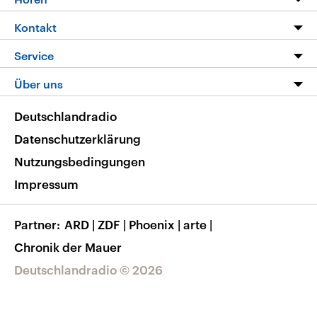
Alle Sendungen
Livestream
Kontakt
Die Nachrichten
Audios
Hörerservice
Service
Nachrichtenleicht
Podcasts
Social Media
FAQ
Über uns
Neue Beiträge auf dlf.de
Deutschlandfunk App
Newsletter
Deutschlandradio
Themen-Schwerpunkte
Nachrichten App
Deutschlandradio
Veranstaltungen
Presse
Frequenzen
Datenschutzerklärung
Musikliste
Ausbildung und Karriere
Nutzungsbedingungen
RSS
Transparenz
Impressum
Korrekturen
Barrierefreiheit
Partner
ARD
|
ZDF
|
Phoenix
|
arte
|
Chronik der Mauer
Deutschlandradio © 2026