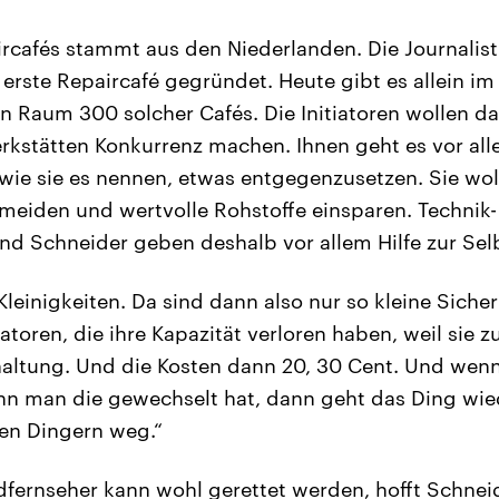
ircafés stammt aus den Niederlanden. Die Journalis
 erste Repaircafé gegründet. Heute gibt es allein im
 Raum 300 solcher Cafés. Die Initiatoren wollen da
rkstätten Konkurrenz machen. Ihnen geht es vor a
ie sie es nennen, etwas entgegenzusetzen. Sie wo
rmeiden und wertvolle Rohstoffe einsparen. Technik-
nd Schneider geben deshalb vor allem Hilfe zur Selb
 Kleinigkeiten. Da sind dann also nur so kleine Sich
toren, die ihre Kapazität verloren haben, weil sie z
haltung. Und die Kosten dann 20, 30 Cent. Und wen
n man die gewechselt hat, dann geht das Ding wied
den Dingern weg.“
dfernseher kann wohl gerettet werden, hofft Schnei