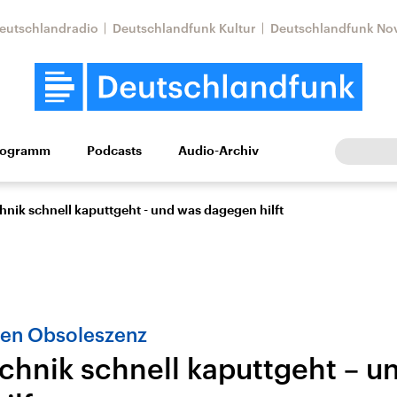
eutschlandradio
Deutschlandfunk Kultur
Deutschlandfunk No
rogramm
Podcasts
Audio-Archiv
Wirtschaft
Wissen
Kultur
Europa
Gesellschaf
nik schnell kaputtgeht - und was dagegen hilft
gen Obsoleszenz
hnik schnell kaputtgeht – u
tkonflikt
Iran
Faktenchecks
In unseren Faktenc
lle Lage und
Aktuelle Lage und