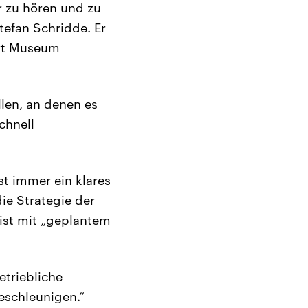
r zu hören und zu
Stefan Schridde. Er
Art Museum
len, an denen es
chnell
st immer ein klares
die Strategie der
ist mit „geplantem
etriebliche
eschleunigen.“