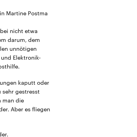
tin Martine Postma
bei nicht etwa
llem darum, dem
llen unnötigen
 und Elektronik-
sthilfe.
erungen kaputt oder
u sehr gestresst
n man die
er. Aber es fliegen
der.