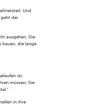
altnetzteil. Und
 geht der
cht ausgehen. Die
u bauen, die lange
elaufen ist,
ahren müssen: Sie
tal.“
ellen in ihre