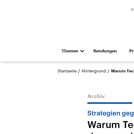
D
Themen
Sendungen
P
Die Nachrichten
Politik
/
/
Startseite
Hintergrund
Warum Tech
Hörspiel und Feature
Musik
Archiv
Strategien ge
Warum Tec
USA
Nahos
Aktuelle Beiträge,
Aktue