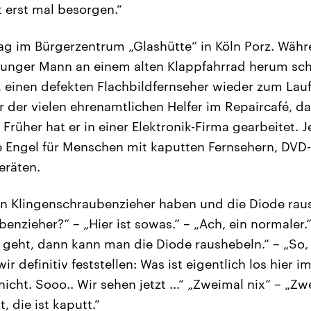
t erst mal besorgen.“
g im Bürgerzentrum „Glashütte“ in Köln Porz. Wäh
junger Mann an einem alten Klappfahrrad herum sch
, einen defekten Flachbildfernseher wieder zum La
r der vielen ehrenamtlichen Helfer im Repaircafé, da
Früher hat er in einer Elektronik-Firma gearbeitet. Je
de Engel für Menschen mit kaputten Fernsehern, DVD
eräten.
n Klingenschraubenzieher haben und die Diode raush
enzieher?“ – „Hier ist sowas.“ – „Ach, ein normaler
 geht, dann kann man die Diode raushebeln.“ – „So, j
r definitiv feststellen: Was ist eigentlich los hier i
icht. Sooo.. Wir sehen jetzt ...“ „Zweimal nix“ – „Zw
, die ist kaputt.“