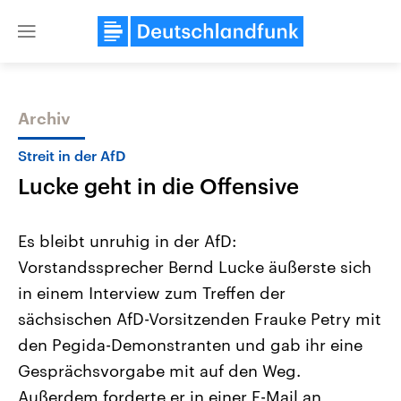
Close
menu
Archiv
Themen
Streit in der AfD
Lucke geht in die Offensive
Es bleibt unruhig in der AfD:
Vorstandssprecher Bernd Lucke äußerste sich
in einem Interview zum Treffen der
Landtagswahl Sachsen-Anhalt
USA
sächsischen AfD-Vorsitzenden Frauke Petry mit
2026
Aktuelle Beiträge, Analys
Alle Informationen
den Pegida-Demonstranten und gab ihr eine
Hintergründe
Sachsen-Anhalt wählt am 6.
Wirtschaftlich und militäri
Gesprächsvorgabe mit auf den Weg.
September 2026 einen neuen
gehören die Vereinigten S
Landtag. Seit 2021 wird das
den mächtigsten Ländern 
Außerdem forderte er in einer E-Mail an
Bundesland von einer Koalition aus
mit großem Einfluss auf d