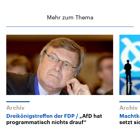
Mehr zum Thema
Archiv
Archiv
Dreikönigstreffen der FDP
„AfD hat
Machtka
programmatisch nichts drauf“
setzt si