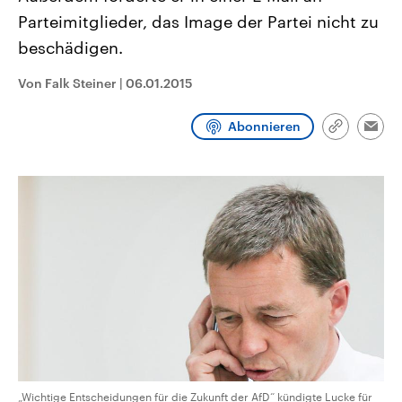
CDU, SPD und FDP regiert.-
aktuelle Weltgeschehen.
Parteimitglieder, das Image der Partei nicht zu
Umfragen, Prognosen,
Wahlprogramme, aktuelle Berichte
beschädigen.
Sendungen
Programm
Podcasts
und Hintergründe zu den Parteien
und Kandidaten der anstehenden
Wahl.
Von Falk Steiner
|
06.01.2015
Audio-Archiv
Abonnieren
Link
Emai
kopieren/te
„Wichtige Entscheidungen für die Zukunft der AfD“ kündigte Lucke für