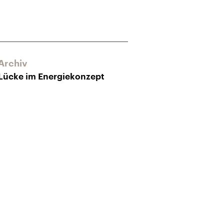
Archiv
Archiv
Lücke im Energiekonzept
Desertec: Erw
zu hoch