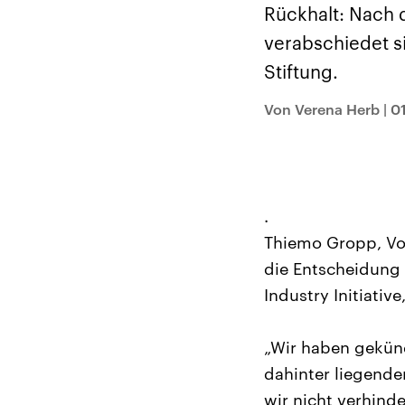
Alle Informationen
Analy
Rückhalt: Nach
Sachsen-Anhalt wählt
Hinte
am 6. September 2026
Wirtsc
verabschiedet si
einen neuen Landtag.
militä
Seit 2021 wird das
Verein
Stiftung.
Bundesland von einer
den m
Koalition aus CDU, SPD
Länder
und FDP regiert.-
großem
Von Verena Herb
|
0
Umfragen, Prognosen,
aktuel
Wahlprogramme,
aktuelle Berichte und
Hintergründe zu den
Parteien und Kandidaten
der anstehenden Wahl.
.
Thiemo Gropp, Vo
die Entscheidung 
Industry Initiative
„Wir haben gekün
dahinter liegende
wir nicht verhind