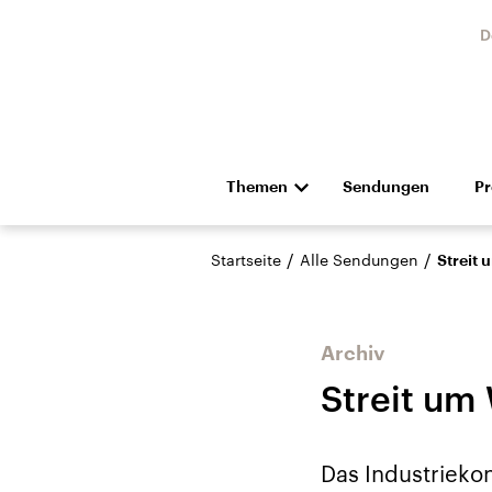
D
Themen
Sendungen
P
Die Nachrichten
Politik
/
/
Startseite
Alle Sendungen
Streit
Hörspiel und Feature
Musik
Archiv
Streit um
Landtagswahl Sachsen-
USA
Das Industrieko
Anhalt 2026
Aktuel