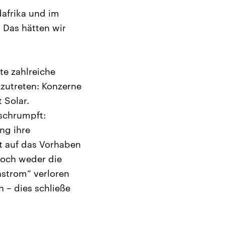
dafrika und im
 Das hätten wir
te zahlreiche
izutreten: Konzerne
 Solar.
eschrumpft:
ng ihre
ht auf das Vorhaben
Doch weder die
nstrom“ verloren
 – dies schließe