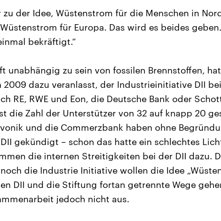
r zu der Idee, Wüstenstrom für die Menschen in Nor
Wüstenstrom für Europa. Das wird es beides geben.
inmal bekräftigt.“
ft unabhängig zu sein von fossilen Brennstoffen, hat
009 dazu veranlasst, der Industrieinitiative DII be
ch RE, RWE und Eon, die Deutsche Bank oder Schott
ist die Zahl der Unterstützer von 32 auf knapp 20 g
Evonik und die Commerzbank haben ohne Begründu
 DII gekündigt – schon das hatte ein schlechtes Lic
men die internen Streitigkeiten bei der DII dazu. 
noch die Industrie Initiative wollen die Idee „Wüste
n DII und die Stiftung fortan getrennte Wege gehen
ammenarbeit jedoch nicht aus.