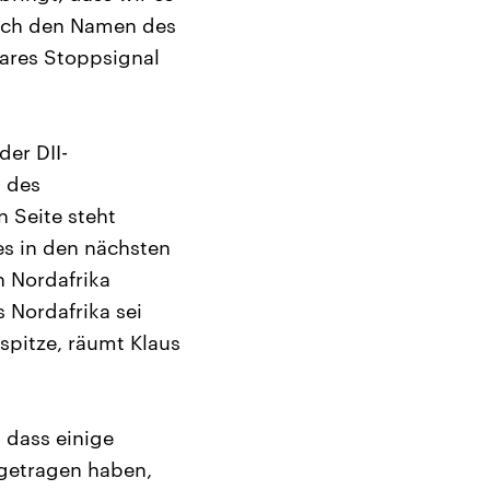
auch den Namen des
lares Stoppsignal
der DII-
t des
n Seite steht
 es in den nächsten
h Nordafrika
 Nordafrika sei
spitze, räumt Klaus
, dass einige
 getragen haben,