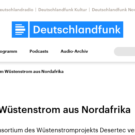
eutschlandradio
Deutschlandfunk Kultur
Deutschlandfunk No
rogramm
Podcasts
Audio-Archiv
Wirtschaft
Wissen
Kultur
Europa
Gesellschaf
 um Wüstenstrom aus Nordafrika
 Wüstenstrom aus Nordafrika
Nahostkonflikt
Iran
nsortium des Wüstenstromprojekts Desertec verl
le Beiträge,
Aktuelle Lage und
Aktuelle Lage und