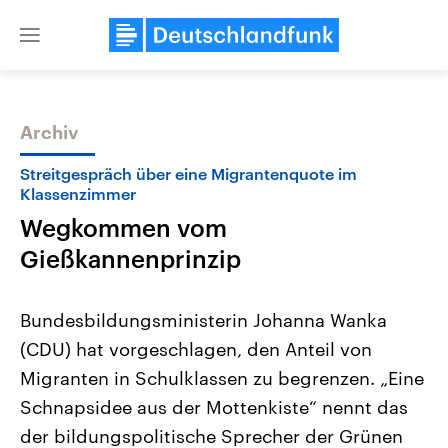
Close
menu
Archiv
Themen
Streitgespräch über eine Migrantenquote im
Klassenzimmer
Wegkommen vom
Gießkannenprinzip
Bundesbildungsministerin Johanna Wanka
(CDU) hat vorgeschlagen, den Anteil von
Landtagswahl Sachsen-Anhalt
USA
2026
Aktuelle Beiträge, Analys
Migranten in Schulklassen zu begrenzen. „Eine
Alle Informationen
Hintergründe
Sachsen-Anhalt wählt am 6.
Wirtschaftlich und militäri
Schnapsidee aus der Mottenkiste“ nennt das
September 2026 einen neuen
gehören die Vereinigten S
Landtag. Seit 2021 wird das
den mächtigsten Ländern 
der bildungspolitische Sprecher der Grünen
Bundesland von einer Koalition aus
mit großem Einfluss auf d