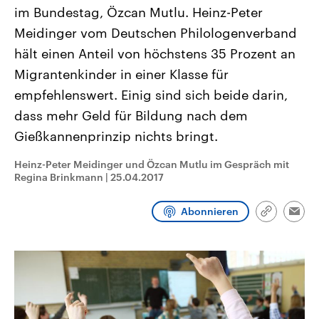
CDU, SPD und FDP regiert.-
aktuelle Weltgeschehen.
im Bundestag, Özcan Mutlu. Heinz-Peter
Umfragen, Prognosen,
Meidinger vom Deutschen Philologenverband
Wahlprogramme, aktuelle Berichte
Sendungen
Programm
Podcasts
und Hintergründe zu den Parteien
hält einen Anteil von höchstens 35 Prozent an
und Kandidaten der anstehenden
Wahl.
Migrantenkinder in einer Klasse für
Audio-Archiv
empfehlenswert. Einig sind sich beide darin,
dass mehr Geld für Bildung nach dem
Gießkannenprinzip nichts bringt.
Heinz-Peter Meidinger und Özcan Mutlu im Gespräch mit
Regina Brinkmann
|
25.04.2017
Abonnieren
Link
Emai
kopieren/te