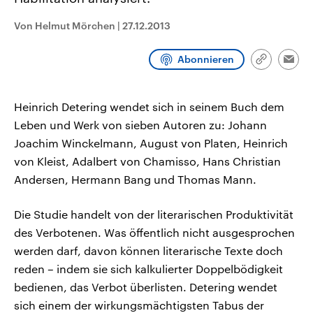
CDU, SPD und FDP regiert.-
aktuelle Weltgeschehen.
Umfragen, Prognosen,
Von Helmut Mörchen
|
27.12.2013
Wahlprogramme, aktuelle Berichte
Sendungen
Programm
Podcasts
und Hintergründe zu den Parteien
und Kandidaten der anstehenden
Abonnieren
Wahl.
Link
Emai
kopieren/te
Audio-Archiv
Heinrich Detering wendet sich in seinem Buch dem
Leben und Werk von sieben Autoren zu: Johann
Joachim Winckelmann, August von Platen, Heinrich
von Kleist, Adalbert von Chamisso, Hans Christian
Andersen, Hermann Bang und Thomas Mann.
Die Studie handelt von der literarischen Produktivität
des Verbotenen. Was öffentlich nicht ausgesprochen
werden darf, davon können literarische Texte doch
reden – indem sie sich kalkulierter Doppelbödigkeit
bedienen, das Verbot überlisten. Detering wendet
sich einem der wirkungsmächtigsten Tabus der