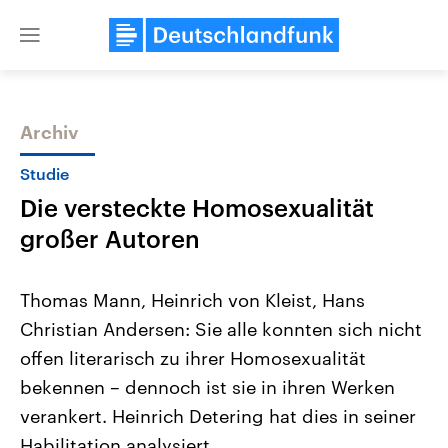
Close
menu
Archiv
Themen
Studie
Die versteckte Homosexualität
großer Autoren
Thomas Mann, Heinrich von Kleist, Hans
Christian Andersen: Sie alle konnten sich nicht
Landtagswahl Sachsen-Anhalt
USA
offen literarisch zu ihrer Homosexualität
2026
Aktuelle Beiträge, Analys
Alle Informationen
Hintergründe
bekennen – dennoch ist sie in ihren Werken
Sachsen-Anhalt wählt am 6.
Wirtschaftlich und militäri
September 2026 einen neuen
gehören die Vereinigten S
verankert. Heinrich Detering hat dies in seiner
Landtag. Seit 2021 wird das
den mächtigsten Ländern 
Habilitation analysiert.
Bundesland von einer Koalition aus
mit großem Einfluss auf d