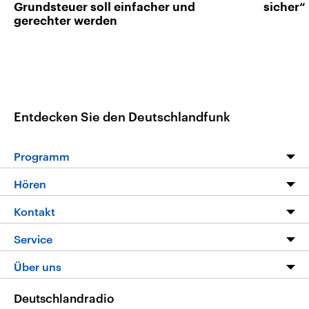
Grundsteuer soll einfacher und
sicher“
gerechter werden
Entdecken Sie den Deutschlandfunk
Programm
Programm
Hören
Alle Sendungen
Livestream
Kontakt
Die Nachrichten
Audios
Hörerservice
Service
Nachrichtenleicht
Podcasts
Social Media
FAQ
Über uns
Neue Beiträge auf dlf.de
Deutschlandfunk App
Newsletter
Deutschlandradio
Themen-Schwerpunkte
Nachrichten App
Deutschlandradio
Veranstaltungen