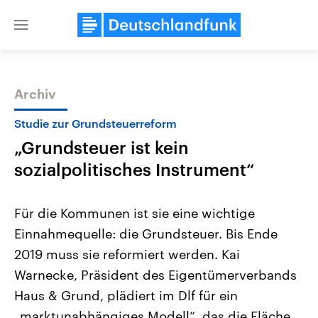
Close
menu
Archiv
Themen
Studie zur Grundsteuerreform
„Grundsteuer ist kein
sozialpolitisches Instrument“
Für die Kommunen ist sie eine wichtige
Einnahmequelle: die Grundsteuer. Bis Ende
Landtagswahl Sachsen-Anhalt
USA
2019 muss sie reformiert werden. Kai
2026
Aktuelle Beiträge, Analys
Alle Informationen
Hintergründe
Warnecke, Präsident des Eigentümerverbands
Sachsen-Anhalt wählt am 6.
Wirtschaftlich und militäri
September 2026 einen neuen
gehören die Vereinigten S
Haus & Grund, plädiert im Dlf für ein
Landtag. Seit 2021 wird das
den mächtigsten Ländern 
„marktunabhängiges Modell“, das die Fläche
Bundesland von einer Koalition aus
mit großem Einfluss auf d