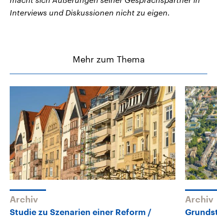
Interviews und Diskussionen nicht zu eigen.
Mehr zum Thema
Archiv
Archiv
Studie zu Szenarien einer Reform
Grunds