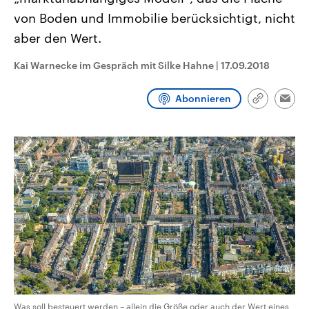
CDU, SPD und FDP regiert.-
aktuelle Weltgeschehen.
von Boden und Immobilie berücksichtigt, nicht
Umfragen, Prognosen,
Wahlprogramme, aktuelle Berichte
aber den Wert.
Sendungen
Programm
Podcasts
und Hintergründe zu den Parteien
und Kandidaten der anstehenden
Wahl.
Kai Warnecke im Gespräch mit Silke Hahne
|
17.09.2018
Audio-Archiv
Abonnieren
Link
Emai
kopieren/te
Was soll besteuert werden – allein die Größe oder auch der Wert eines