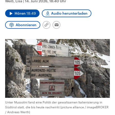
Weiß, Lisa
|
14. Juni 2026, 18:40 Uhr
CDU, SPD und FDP regiert.-
aktuelle Weltgeschehen.
Umfragen, Prognosen,
Wahlprogramme, aktuelle Berichte
Hören
18:49
Audio herunterladen
Sendungen
Programm
Podcasts
und Hintergründe zu den Parteien
und Kandidaten der anstehenden
Wahl.
Abonnieren
Link
Email
Audio-Archiv
kopieren/teilen
Unter Mussolini fand eine Politik der gewaltsamen Italienisierung in
Südtirol statt, die bis heute nachwirkt (picture alliance / imageBROKER
/ Andreas Werth)