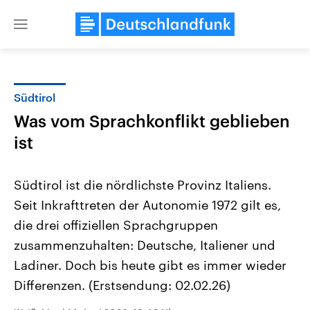
Close
menu
Südtirol
Themen
Was vom Sprachkonflikt geblieben
ist
Südtirol ist die nördlichste Provinz Italiens.
Seit Inkrafttreten der Autonomie 1972 gilt es,
die drei offiziellen Sprachgruppen
Landtagswahl Sachsen-Anhalt
USA
zusammenzuhalten: Deutsche, Italiener und
2026
Aktuelle Beiträge, Analys
Ladiner. Doch bis heute gibt es immer wieder
Alle Informationen
Hintergründe
Sachsen-Anhalt wählt am 6.
Wirtschaftlich und militäri
Differenzen. (Erstsendung: 02.02.26)
September 2026 einen neuen
gehören die Vereinigten S
Landtag. Seit 2021 wird das
den mächtigsten Ländern 
Bundesland von einer Koalition aus
mit großem Einfluss auf d