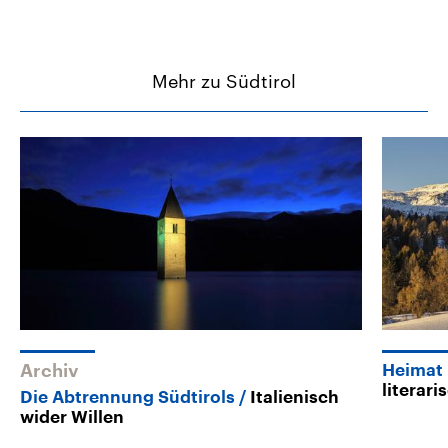
Mehr zu Südtirol
Archiv
Heimat 
literar
Die Abtrennung Südtirols
Italienisch
wider Willen