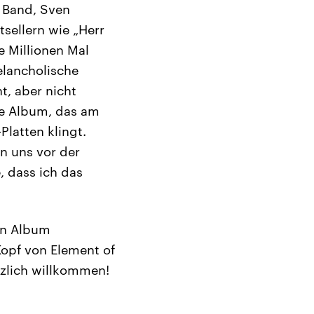
r Band, Sven
tsellern wie „Herr
e Millionen Mal
elancholische
t, aber nicht
eue Album, das am
Platten klingt.
en uns vor der
 dass ich das
en Album
Kopf von Element of
erzlich willkommen!