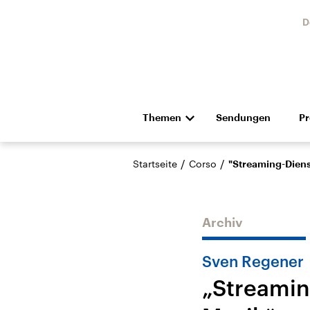
D
Themen
Sendungen
P
Die Nachrichten
Politik
/
/
Startseite
Corso
"Streaming-Diens
Hörspiel und Feature
Musik
Archiv
Sven Regener
„Streamin
Landtagswahl Sachsen-
USA
Anhalt 2026
Aktuel