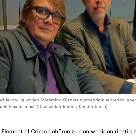
nd Jakob Ilja wollen Streaming-Dienste niemandem ausreden, aber
ch-Faschismus.“ (Deutschlandradio / Kerstin Janse)
Element of Crime gehören zu den wenigen richtig e