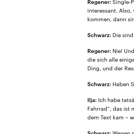
Regener:
Single-P
interessant. Also
kommen, dann sind
Schwarz:
Die sind 
Regener:
Nie! Und
die sich alle eini
Ding, und der Res
Schwarz:
Haben Si
Ilja:
Ich habe tatsä
Fahrrad“, das ist
dem Text kam – wa
Schwarz:
Wegen d