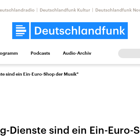
eutschlandradio
Deutschlandfunk Kultur
Deutschlandfunk No
rogramm
Podcasts
Audio-Archiv
Wirtschaft
Wissen
Kultur
Europa
Gesellschaf
te sind ein Ein-Euro-Shop der Musik"
g-Dienste sind ein Ein-Euro-
Nahostkonflikt
Iran
le Beiträge,
Aktuelle Lage und
Aktuelle Lage und