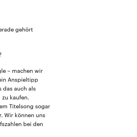
gerade gehört
?
gle – machen wir
 ein Anspieltipp
s das auch als
d zu kaufen.
 dem Titelsong sogar
r. Wir können uns
ufszahlen bei den