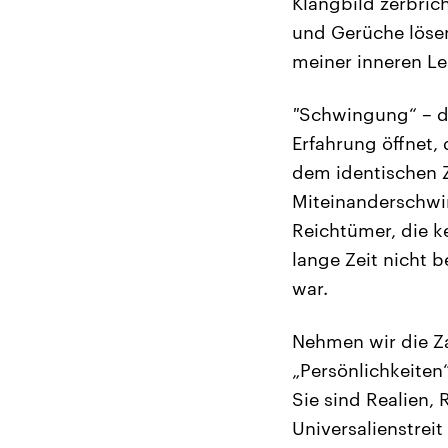
Klangbild zerbric
und Gerüche lösen
meiner inneren Lei
"
Schwingung“ – di
Erfahrung öffnet,
dem identischen 
Miteinanderschwin
Reichtümer, die k
lange Zeit nicht 
war.
Nehmen wir die Z
„Persönlichkeiten
Sie sind Realien, 
Universalienstrei