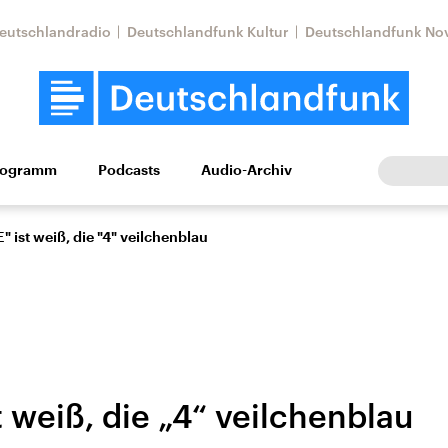
eutschlandradio
Deutschlandfunk Kultur
Deutschlandfunk No
rogramm
Podcasts
Audio-Archiv
Wirtschaft
Wissen
Kultur
Europa
Gesellschaf
E" ist weiß, die "4" veilchenblau
t weiß, die „4“ veilchenblau
Nahostkonflikt
Iran
le Beiträge,
Aktuelle Lage und
Aktuelle Lage und