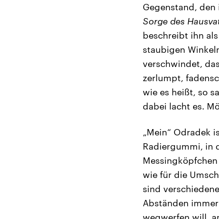
Gegenstand, den i
Sorge des Hausva
beschreibt ihn als
staubigen Winkeln
verschwindet, das
zerlumpt, fadensc
wie es heißt, so s
dabei lacht es. M
„Mein“ Odradek ist
Radiergummi, in d
Messingköpfchen s
wie für die Umsc
sind verschiedene
Abständen immer m
wegwerfen will, a