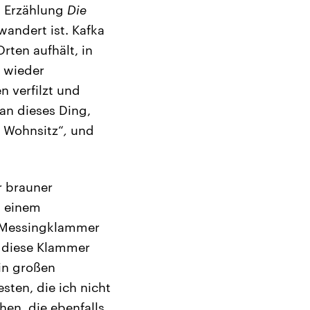
s Erzählung
Die
andert ist. Kafka
rten aufhält, in
d wieder
n verfilzt und
an dieses Ding,
 Wohnsitz“
,
und
r brauner
t einem
ne Messingklammer
 diese Klammer
in großen
ten, die ich nicht
en, die ebenfalls