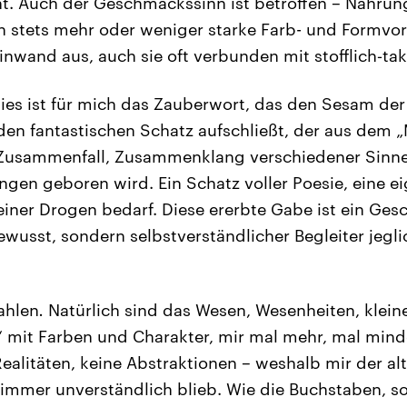
ht. Auch der Geschmackssinn ist betroffen – Nahrun
 stets mehr oder weniger starke Farb- und Formvor
nwand aus, auch sie oft verbunden mit stofflich‑takt
es ist für mich das Zauberwort, das den Sesam der
 den fantastischen Schatz aufschließt, der aus dem 
Zusammenfall, Zusammenklang verschiedener Sinne
gen geboren wird. Ein Schatz voller Poesie, eine ei
einer Drogen bedarf. Diese ererbte Gabe ist ein Ges
bewusst, sondern selbstverständlicher Begleiter je
ahlen
.
Natürlich sind das Wesen, Wesenheiten, klein
“ mit Farben und Charakter, mir mal mehr, mal min
Realitäten, keine Abstraktionen – weshalb mir der a
t immer unverständlich blieb. Wie die Buchstaben, s