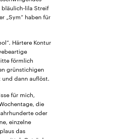
läulich-lila Streif
der „Sym“ haben für
bol“
.
Härtere Kontur
ebeartige
itte förmlich
en grünstichigen
rt und dann auflöst.
sse für mich,
 Wochentage, die
Jahrhunderte oder
e, einzelne
pplaus das