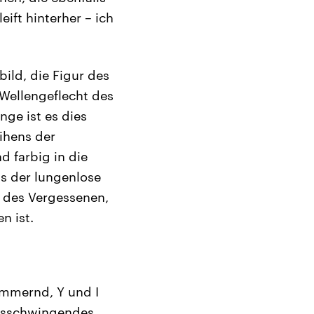
ift hinterher – ich
bild, die Figur des
 Wellengeflecht des
ge ist es dies
eihens der
d farbig in die
is der lungenlose
 des Vergessenen,
n ist.
himmernd, Y und I
ausschwingendes