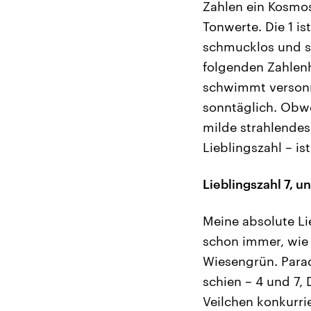
Zahlen ein Kosmos
Tonwerte. Die 1 is
schmucklos und se
folgenden Zahlen
schwimmt versonnen
sonntäglich. Obwoh
milde strahlendes
Lieblingszahl – ist
Lieblingszahl 7, u
Meine absolute Lie
schon immer, wie i
Wiesengrün. Parad
schien – 4 und 7,
Veilchen konkurri