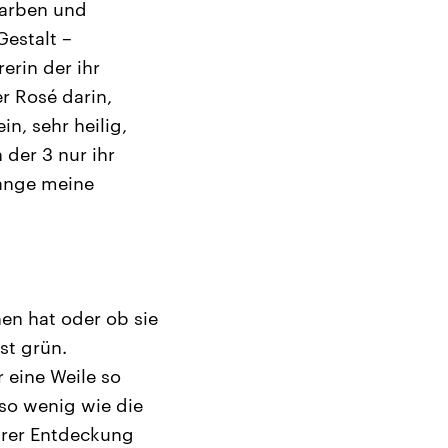
Farben und
Gestalt –
erin der ihr
r Rosé darin,
in, sehr heilig,
 der 3 nur ihr
lange meine
hen hat oder ob sie
st grün.
 eine Weile so
 so wenig wie die
ihrer Entdeckung