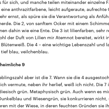
 für sich, und manche teilen miteinander einzelne 
t eine anthrazitfarbene, leicht aufgeraute, aufrechte 
hr ernst, als spüre sie die Verantwortung als Anführ
herde. Die 2, von sanftem Ocker mit einem Schimme
 dahin wie eine Ente. Die 3 ist lilienfarben, sehr re
l der Duft von Lilien mir Atemnot bereitet, wirkt in
 Blütenweiß. Die 4 – eine wichtige Lebenszahl und 
 tief blau, veilchenblau.
nheimliche 9
blingszahl aber ist die 7. Wann sie die 4 ausgestoc
ch vermute, neben ihr herlief, weiß ich nicht. Die 7 i
iesisch grün. Metaphysisch grün. Auch wenn es mir
 Dunkelblau und Wiesengrün, sie konkurrieren nicht,
eren mit der Wiese, in deren feuchten Gründen sie 