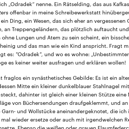
ch „Odradek“ nenne. Ein Rätselding, das aus Kafka
ters
offenbar in meine Schreibewerkstatt hinübergew
 ein Ding, ein Wesen, das sich eher an vergessenen O
, an Treppengeländern, das plötzlich auftaucht un
 ohne Lungen und Atem zu sein scheint, ein bissche
heinig und das man wie ein Kind anspricht. Fragt m
agt es:
"
Odradek
",
und wo es wohne: „Unbestimmter
öge es keiner weiter ausfragen und erklären wollen!
 fraglos ein synästhetisches Gebilde: Es ist ein alte
essen Mitte ein kleiner dunkelblauer Stahlnagel mi
teckt, dahinter ist gleich einer kleinen Stütze ei
hläge von Büchersendungen draufgeklemmt, und an
 Garn- und Wollstücke aneinandergeknotet, die ich 
al wieder ersetze oder auch mit irgendwelchen Res
nsetze. Ebenso die weißen oder grauen Flaumfederch