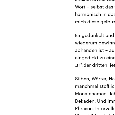
Wort – selbst das 
harmonisch in das
mich diese gelb-r
Eingedunkelt und
wiederum gewinnt
abhanden ist – au
eingedickt zu ei
„tr",der dritten, 
Silben, Wörter, N
manchmal stofflic
Monatsnamen, Jahr
Dekaden. Und imm
Phrasen, Interval