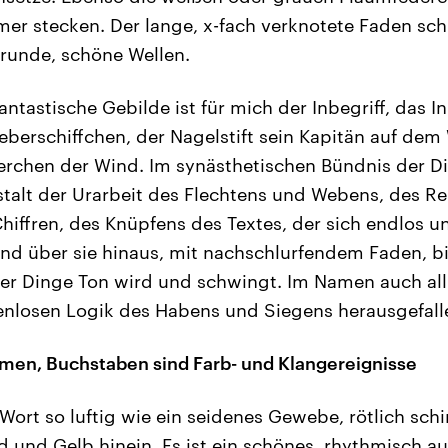
er stecken. Der lange, x-fach verknotete Faden schle
 runde, schöne Wellen.
antastische Gebilde ist für mich der Inbegriff, das In
eberschiffchen, der Nagelstift sein Kapitän auf dem
erchen der Wind. Im synästhetischen Bündnis der Din
estalt der Urarbeit des Flechtens und Webens, des R
iffren, des Knüpfens des Textes, der sich endlos un
und über sie hinaus, mit nachschlurfendem Faden, b
r Dinge Ton wird und schwingt. Im Namen auch all
nlosen Logik des Habens und Siegens herausgefalle
amen, Buchstaben sind Farb- und Klangereignisse
 Wort so luftig wie ein seidenes Gewebe, rötlich sc
d und Gelb hinein. Es ist ein schönes, rhythmisch 