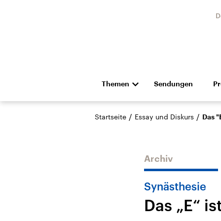
D
Themen
Sendungen
P
Die Nachrichten
Politik
/
/
Startseite
Essay und Diskurs
Das "
Hörspiel und Feature
Musik
Archiv
Synästhesie
Das „E“ is
Landtagswahl Sachsen-
USA
Anhalt 2026
Aktuel