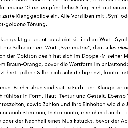
für meine Ohren empfindliche Ä fügt sich mit einem b
 zarte Klanggebilde ein. Alle Vorsilben mit „Syn“ o
ot-goldene Tönung.
 kompakt gerundet erscheint sie in dem Wort „Sym
 die Silbe in dem Wort „Symmetrie“
,
dem alles Gew
ch der Goldton des Y hat sich im Doppel-M seiner M
nem Braun-Orange, bevor die Wortform im anlautend
jetzt hart-gelben Silbe sich scharf abgrenzt, konturie
amen, Buchstaben sind seit je Farb- und Klangereigni
h fühlbar in Form, Haut, Textur und Gestalt. Ebenso
eszeiten, sowie Zahlen und ihre Einheiten wie die 
er auch Stimmen, Instrumente, manchmal auch Tön
le oder der Nachhall eines Musikstücks, bevor der A