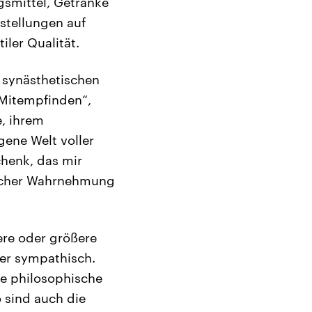
gsmittel, Getränke
stellungen auf
iler Qualität.
 synästhetischen
„Mitempfinden“,
, ihrem
gene Welt voller
chenk, das mir
glicher Wahrnehmung
ere oder größere
der sympathisch.
lte philosophische
o sind auch die