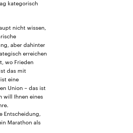
lag kategorisch
aupt nicht wissen,
ärische
ung, aber dahinter
rategisch erreichen
t, wo Frieden
ist das mit
ist eine
n Union – das ist
 will Ihnen eines
hre.
e Entscheidung,
ein Marathon als