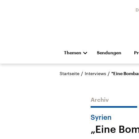
D
Themen
Sendungen
P
Die Nachrichten
Politik
/
/
Startseite
Interviews
"Eine Bombar
Hörspiel und Feature
Musik
Archiv
Syrien
„Eine Bom
Landtagswahl Sachsen-
USA
Anhalt 2026
Aktuel