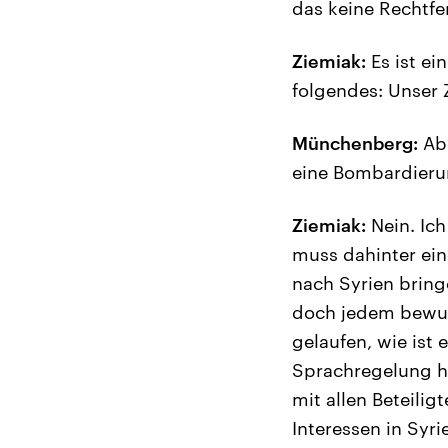
das keine Rechtf
Ziemiak:
Es ist ei
folgendes: Unser 
Münchenberg:
Abe
eine Bombardierun
Ziemiak:
Nein. Ic
muss dahinter ein
nach Syrien bring
doch jedem bewuss
gelaufen, wie ist
Sprachregelung h
mit allen Beteilig
Interessen in Syr