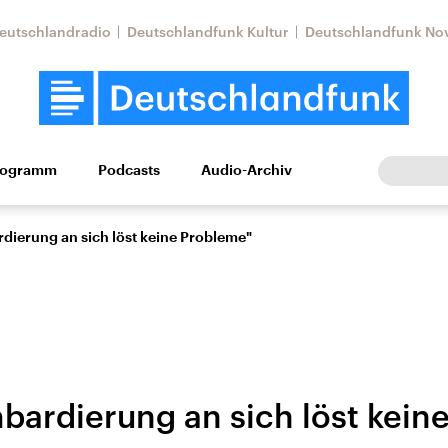
eutschlandradio
Deutschlandfunk Kultur
Deutschlandfunk No
rogramm
Podcasts
Audio-Archiv
Wirtschaft
Wissen
Kultur
Europa
Gesellschaf
dierung an sich löst keine Probleme"
bardierung an sich löst kein
Nahostkonflikt
Iran
le Beiträge,
Aktuelle Lage und
Aktuelle Lage und