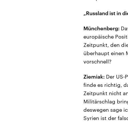
„Russland ist in 
Münchenberg:
Dav
europäische Posit
Zeitpunkt, den die
überhaupt einen M
vorschnell?
Ziemiak:
Der US-Pr
finde es richtig, 
Zeitpunkt nicht an
Militärschlag bri
deswegen sage ich 
Syrien ist der fal