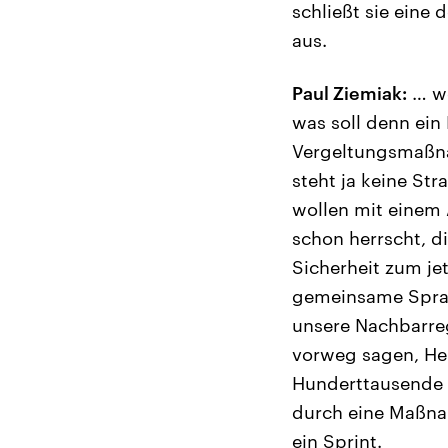
schließt sie eine
aus.
Paul Ziemiak:
… we
was soll denn ein 
Vergeltungsmaßnah
steht ja keine Str
wollen mit einem 
schon herrscht, di
Sicherheit zum je
gemeinsame Sprac
unsere Nachbarreg
vorweg sagen, Her
Hunderttausende 
durch eine Maßnah
ein Sprint.