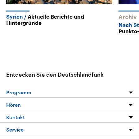
Syrien
Aktuelle Berichte und
Archiv
Hintergründe
Nach St
Punkte-
Entdecken Sie den Deutschlandfunk
Programm
Programm
Hören
Alle Sendungen
Livestream
Kontakt
Die Nachrichten
Audios
Hörerservice
Service
Nachrichtenleicht
Podcasts
Social Media