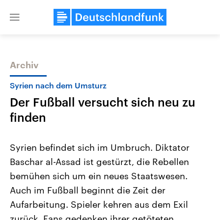
Close
menu
Archiv
Themen
Syrien nach dem Umsturz
Der Fußball versucht sich neu zu
finden
Syrien befindet sich im Umbruch. Diktator
Baschar al-Assad ist gestürzt, die Rebellen
Landtagswahl Sachsen-Anhalt
USA
bemühen sich um ein neues Staatswesen.
2026
Aktuelle Beiträge, Analys
Alle Informationen
Hintergründe
Auch im Fußball beginnt die Zeit der
Sachsen-Anhalt wählt am 6.
Wirtschaftlich und militäri
September 2026 einen neuen
gehören die Vereinigten S
Aufarbeitung. Spieler kehren aus dem Exil
Landtag. Seit 2021 wird das
den mächtigsten Ländern 
zurück. Fans gedenken ihrer getöteten
Bundesland von einer Koalition aus
mit großem Einfluss auf d