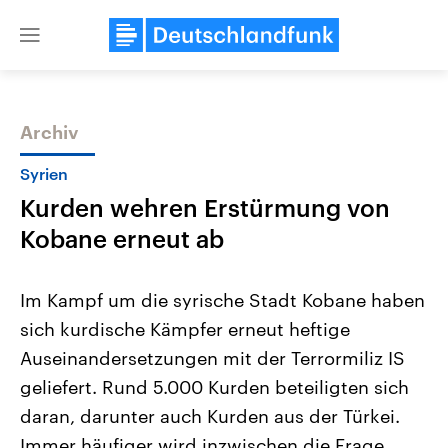
Close
menu
Archiv
Themen
Syrien
Kurden wehren Erstürmung von
Kobane erneut ab
Im Kampf um die syrische Stadt Kobane haben
sich kurdische Kämpfer erneut heftige
Landtagswahl Sachsen-Anhalt
USA
Auseinandersetzungen mit der Terrormiliz IS
2026
Aktuelle Beiträge, Analys
Alle Informationen
Hintergründe
geliefert. Rund 5.000 Kurden beteiligten sich
Sachsen-Anhalt wählt am 6.
Wirtschaftlich und militäri
September 2026 einen neuen
gehören die Vereinigten S
daran, darunter auch Kurden aus der Türkei.
Landtag. Seit 2021 wird das
den mächtigsten Ländern 
Immer häufiger wird inzwischen die Frage
Bundesland von einer Koalition aus
mit großem Einfluss auf d