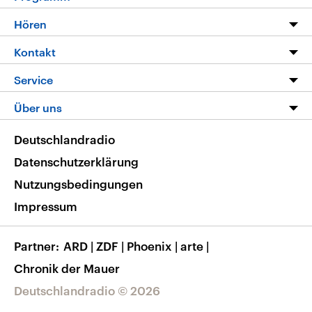
Programm
Hören
Alle Sendungen
Livestream
Kontakt
Die Nachrichten
Audios
Hörerservice
Service
Nachrichtenleicht
Podcasts
Social Media
FAQ
Über uns
Neue Beiträge auf dlf.de
Deutschlandfunk App
Newsletter
Deutschlandradio
Themen-Schwerpunkte
Nachrichten App
Deutschlandradio
Veranstaltungen
Presse
Frequenzen
Datenschutzerklärung
Musikliste
Ausbildung und Karriere
Nutzungsbedingungen
RSS
Transparenz
Impressum
Korrekturen
Barrierefreiheit
Partner
ARD
|
ZDF
|
Phoenix
|
arte
|
Chronik der Mauer
Deutschlandradio © 2026