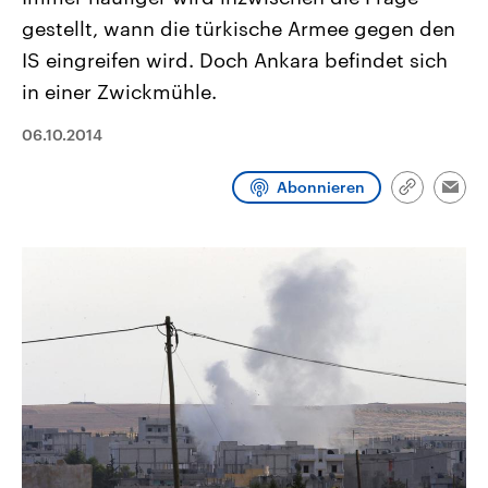
CDU, SPD und FDP regiert.-
aktuelle Weltgeschehen.
gestellt, wann die türkische Armee gegen den
Umfragen, Prognosen,
Wahlprogramme, aktuelle Berichte
IS eingreifen wird. Doch Ankara befindet sich
Sendungen
Programm
Podcasts
und Hintergründe zu den Parteien
und Kandidaten der anstehenden
in einer Zwickmühle.
Wahl.
Audio-Archiv
06.10.2014
Abonnieren
Link
Emai
kopieren/te