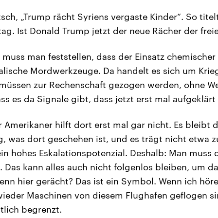
sch, „Trump rächt Syriens vergaste Kinder“. So titelt
g. Ist Donald Trump jetzt der neue Rächer der frei
muss man feststellen, dass der Einsatz chemischer
tialische Mordwerkzeuge. Da handelt es sich um Krie
 müssen zur Rechenschaft gezogen werden, ohne W
ass es da Signale gibt, dass jetzt erst mal aufgeklär
 Amerikaner hilft dort erst mal gar nicht. Es bleibt d
g, was dort geschehen ist, und es trägt nicht etwa z
ein hohes Eskalationspotenzial. Deshalb: Man muss 
. Das kann alles auch nicht folgenlos bleiben, um da
nn hier gerächt? Das ist ein Symbol. Wenn ich hör
wieder Maschinen von diesem Flughafen geflogen si
tlich begrenzt.