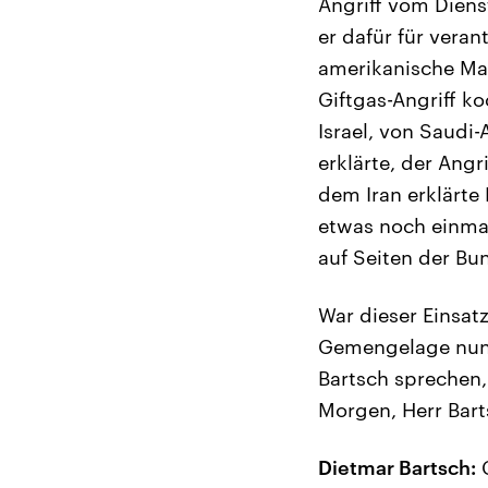
Angriff vom Diens
er dafür für veran
amerikanische Mar
Giftgas-Angriff ko
Israel, von Saudi
erklärte, der Ang
dem Iran erklärte 
etwas noch einmal
auf Seiten der Bu
War dieser Einsat
Gemengelage nun f
Bartsch sprechen,
Morgen, Herr Bart
Dietmar Bartsch:
G