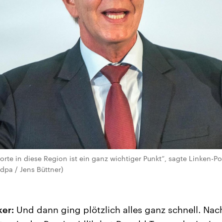
rte in diese Region ist ein ganz wichtiger Punkt“, sagte Linken-Po
 dpa / Jens Büttner)
ker:
Und dann ging plötzlich alles ganz schnell. Nac