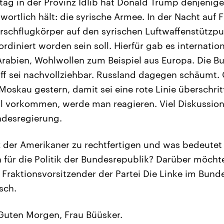
tag in der Provinz Idlib hat Donald Trump denjenige
twortlich hält: die syrische Armee. In der Nacht auf 
schflugkörper auf den syrischen Luftwaffenstützp
ordiniert worden sein soll. Hierfür gab es internation
-Arabien, Wohlwollen zum Beispiel aus Europa. Die 
riff sei nachvollziehbar. Russland dagegen schäumt
Moskau gestern, damit sei eine rote Linie überschrit
 vorkommen, werde man reagieren. Viel Diskussions
ndesregierung.
z der Amerikaner zu rechtfertigen und was bedeutet
ür die Politik der Bundesrepublik? Darüber möchte
 Fraktionsvorsitzender der Partei Die Linke im Bund
sch.
uten Morgen, Frau Büüsker.