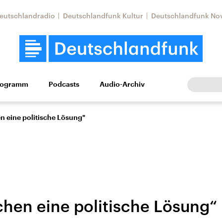
eutschlandradio
Deutschlandfunk Kultur
Deutschlandfunk No
rogramm
Podcasts
Audio-Archiv
Wirtschaft
Wissen
Kultur
Europa
Gesellschaf
n eine politische Lösung"
chen eine politische Lösung“
Nahostkonflikt
Iran
le Beiträge,
Aktuelle Lage und
Aktuelle Lage und