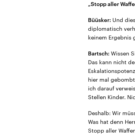
„Stopp aller Waffe
Büüsker:
Und dies
diplomatisch verh
keinem Ergebnis g
Bartsch:
Wissen Si
Das kann nicht der
Eskalationspotenzi
hier mal gebombt w
ich darauf verwei
Stellen Kinder. Ni
Deshalb: Wir müss
Was hat denn Herr 
Stopp aller Waffe