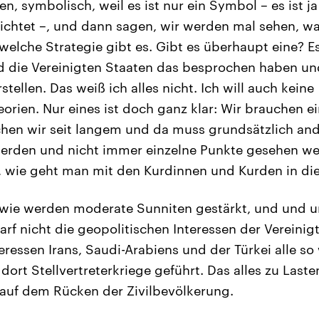
n, symbolisch, weil es ist nur ein Symbol – es ist ja
chtet –, und dann sagen, wir werden mal sehen, was
 welche Strategie gibt es. Gibt es überhaupt eine? E
 die Vereinigten Staaten das besprochen haben und
ellen. Das weiß ich alles nicht. Ich will auch keine
rien. Nur eines ist doch ganz klar: Wir brauchen ei
hen wir seit langem und da muss grundsätzlich an
rden und nicht immer einzelne Punkte gesehen wer
e, wie geht man mit den Kurdinnen und Kurden in di
, wie werden moderate Sunniten gestärkt, und und un
rf nicht die geopolitischen Interessen der Vereinig
eressen Irans, Saudi-Arabiens und der Türkei alle so
dort Stellvertreterkriege geführt. Das alles zu Last
 auf dem Rücken der Zivilbevölkerung.