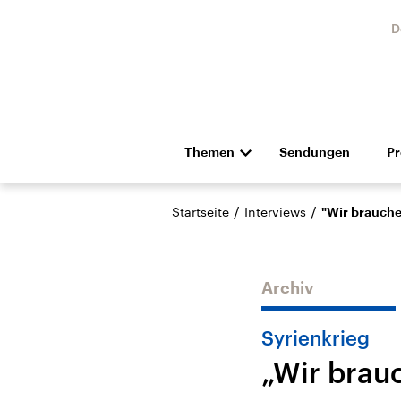
D
Themen
Sendungen
P
Die Nachrichten
Politik
/
/
Startseite
Interviews
"Wir brauche
Hörspiel und Feature
Musik
Archiv
Syrienkrieg
„Wir brau
Landtagswahl Sachsen-
USA
Anhalt 2026
Aktuel