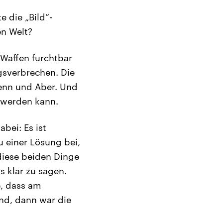
e die „Bild“-
en Welt?
 Waffen furchtbar
gsverbrechen. Die
enn und Aber. Und
t werden kann.
abei: Es ist
u einer Lösung bei,
diese beiden Dinge
s klar zu sagen.
e, dass am
nd, dann war die