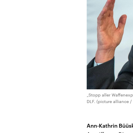
„Stopp aller Waffenexpo
DLF. (picture alliance /
Ann-Kathrin Büüs