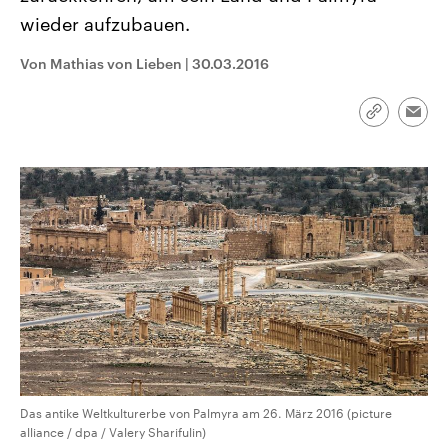
CDU, SPD und FDP regiert.-
aktuelle Weltgeschehen.
wieder aufzubauen.
Umfragen, Prognosen,
Wahlprogramme, aktuelle Berichte
Sendungen
Programm
Podcasts
und Hintergründe zu den Parteien
Von Mathias von Lieben
|
30.03.2016
und Kandidaten der anstehenden
Wahl.
Audio-Archiv
Link
Emai
kopieren/te
Das antike Weltkulturerbe von Palmyra am 26. März 2016 (picture
alliance / dpa / Valery Sharifulin)