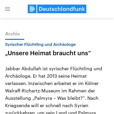
Close
menu
Archiv
Themen
Syrischer Flüchtling und Archäologe
„Unsere Heimat braucht uns“
Jabbar Abdullah ist syrischer Flüchtling und
Archäologe. Er hat 2013 seine Heimat
verlassen. Inzwischen arbeitet er im Kölner
Landtagswahl Sachsen-Anhalt
USA
Walraff-Richartz-Museum im Rahmen der
2026
Aktuelle Beiträge, Analys
Alle Informationen
Ausstellung „Palmyra – Was bleibt?“. Nach
Hintergründe
Sachsen-Anhalt wählt am 6.
Wirtschaftlich und militäri
Kriegsende will er schnell nach Syrien
September 2026 einen neuen
gehören die Vereinigten S
Landtag. Seit 2021 wird das
den mächtigsten Ländern 
zurückkehren, um sein Land und Palmyra
Bundesland von einer Koalition aus
mit großem Einfluss auf d