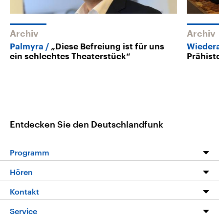
Archiv
Archiv
Palmyra
„Diese Befreiung ist für uns
Wieder
ein schlechtes Theaterstück“
Prähist
Entdecken Sie den Deutschlandfunk
Programm
Programm
Hören
Alle Sendungen
Livestream
Kontakt
Die Nachrichten
Audios
Hörerservice
Service
Nachrichtenleicht