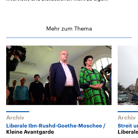
Mehr zum Thema
Archiv
Archiv
Liberale Ibn-Rushd-Goethe-Moschee
Streit u
Kleine Avantgarde
Liberal