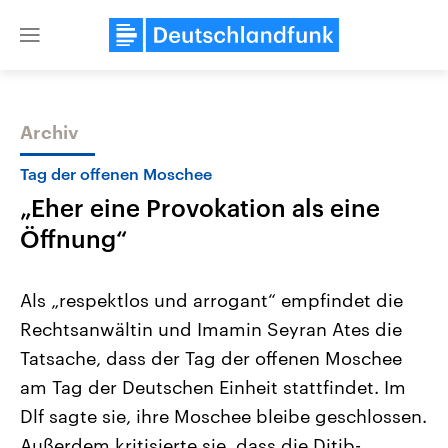
Close
menu
Archiv
Themen
Tag der offenen Moschee
„Eher eine Provokation als eine
Öffnung“
Als „respektlos und arrogant“ empfindet die
Rechtsanwältin und Imamin Seyran Ates die
Landtagswahl Sachsen-Anhalt
USA
Tatsache, dass der Tag der offenen Moschee
2026
Aktuelle Beiträge, Analys
Alle Informationen
Hintergründe
am Tag der Deutschen Einheit stattfindet. Im
Sachsen-Anhalt wählt am 6.
Wirtschaftlich und militäri
September 2026 einen neuen
gehören die Vereinigten S
Dlf sagte sie, ihre Moschee bleibe geschlossen.
Landtag. Seit 2021 wird das
den mächtigsten Ländern 
Außerdem kritisierte sie, dass die Ditib-
Bundesland von einer Koalition aus
mit großem Einfluss auf d