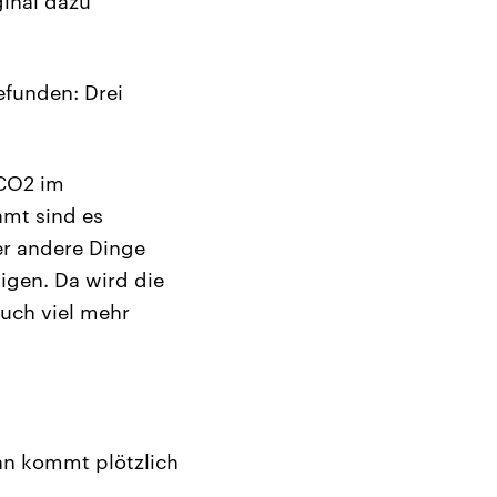
inal dazu
efunden: Drei
 CO2 im
amt sind es
er andere Dinge
igen. Da wird die
uch viel mehr
nn kommt plötzlich