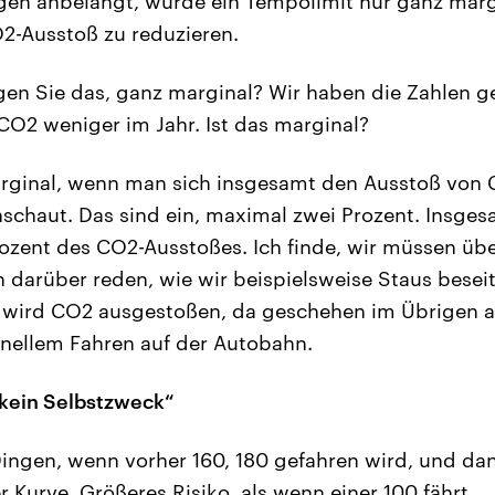
n anbelangt, würde ein Tempolimit nur ganz marg
2-Ausstoß zu reduzieren.
n Sie das, ganz marginal? Wir haben die Zahlen g
CO2 weniger im Jahr. Ist das marginal?
rginal, wenn man sich insgesamt den Ausstoß von
schaut. Das sind ein, maximal zwei Prozent. Insges
rozent des CO2-Ausstoßes. Ich finde, wir müssen üb
 darüber reden, wie wir beispielsweise Staus beseit
a wird CO2 ausgestoßen, da geschehen im Übrigen a
chnellem Fahren auf der Autobahn.
a kein Selbstzweck“
Dingen, wenn vorher 160, 180 gefahren wird, und da
r Kurve. Größeres Risiko, als wenn einer 100 fährt.