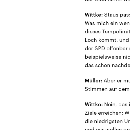
Wittke:
Staus pass
Was mich ein wenig
dieses Tempolimi
Loch kommt, und 
der SPD offenbar 
beispielsweise n
das schon nachde
Müller:
Aber er mus
Stimmen auf dem
Wittke:
Nein, das i
Ziele erreichen: W
die niedrigsten U
und wir wollen d