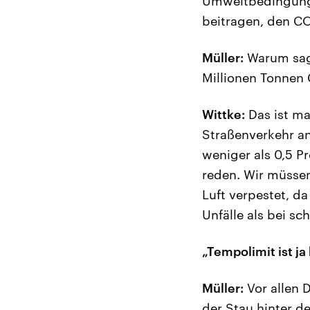
Umweltbedingunge
beitragen, den CO
Müller:
Warum sage
Millionen Tonnen 
Wittke:
Das ist ma
Straßenverkehr an
weniger als 0,5 P
reden. Wir müssen
Luft verpestet, d
Unfälle als bei s
„Tempolimit ist j
Müller:
Vor allen 
der Stau hinter de