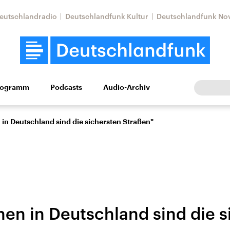
eutschlandradio
Deutschlandfunk Kultur
Deutschlandfunk No
rogramm
Podcasts
Audio-Archiv
Wirtschaft
Wissen
Kultur
Europa
Gesellschaf
in Deutschland sind die sichersten Straßen"
en in Deutschland sind die s
Nahostkonflikt
Iran
le Beiträge,
Aktuelle Lage und
Aktuelle Lage und