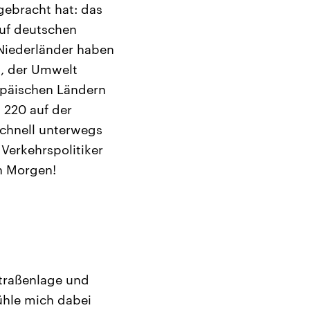
 gebracht hat: das
auf deutschen
 Niederländer haben
n, der Umwelt
ropäischen Ländern
, 220 auf der
Schnell unterwegs
Verkehrspolitiker
en Morgen!
Straßenlage und
ühle mich dabei