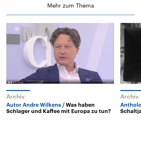
Mehr zum Thema
Archiv
Archiv
Autor Andre Wilkens
Was haben
Anthol
Schlager und Kaffee mit Europa zu tun?
Schaltj