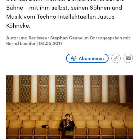
CDU, SPD und FDP regiert.-
aktuelle Weltgeschehen.
Bühne – mit ihm selbst, seinen Söhnen und
Umfragen, Prognosen,
Wahlprogramme, aktuelle Berichte
Musik vom Techno-Intellektuellen Justus
Sendungen
Programm
Podcasts
und Hintergründe zu den Parteien
und Kandidaten der anstehenden
Köhncke.
Wahl.
Audio-Archiv
Autor und Regisseur Stephan Geene im Corsogespräch mit
Bernd Lechler
|
04.05.2017
Abonnieren
Link
Emai
kopieren/te