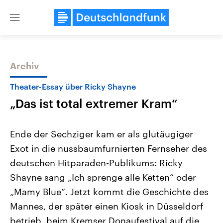
Close
menu
Archiv
Themen
Theater-Essay über Ricky Shayne
„Das ist total extremer Kram“
Ende der Sechziger kam er als glutäugiger
Exot in die nussbaumfurnierten Fernseher des
deutschen Hitparaden-Publikums: Ricky
Landtagswahl Sachsen-Anhalt
USA
Shayne sang „Ich sprenge alle Ketten“ oder
2026
Aktuelle Beiträge, Analys
Alle Informationen
„Mamy Blue“. Jetzt kommt die Geschichte des
Hintergründe
Sachsen-Anhalt wählt am 6.
Wirtschaftlich und militäri
Mannes, der später einen Kiosk in Düsseldorf
September 2026 einen neuen
gehören die Vereinigten S
Landtag. Seit 2021 wird das
den mächtigsten Ländern 
betrieb, beim Kremser Donaufestival auf die
Bundesland von einer Koalition aus
mit großem Einfluss auf d