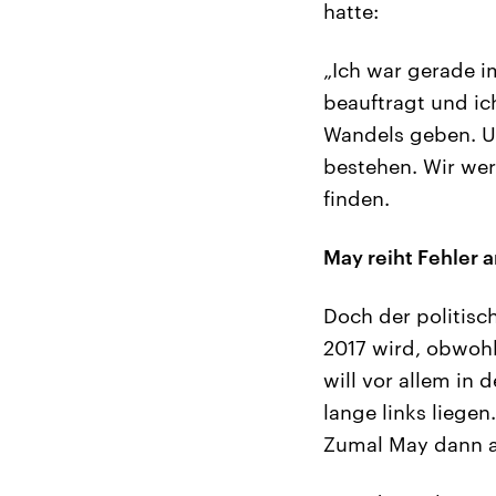
hatte:
„Ich war gerade i
beauftragt und ic
Wandels geben. U
bestehen. Wir werd
finden.
May reiht Fehler a
Doch der politisc
2017 wird, obwohl 
will vor allem in
lange links liege
Zumal May dann a