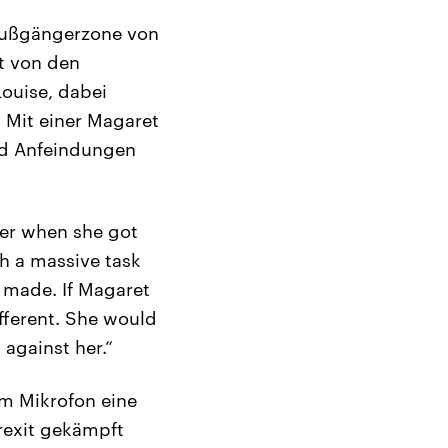
r Fußgängerzone von
t von den
ouise, dabei
. Mit einer Magaret
und Anfeindungen
her when she got
ch a massive task
 made. If Magaret
fferent. She would
against her.“
am Mikrofon eine
rexit gekämpft