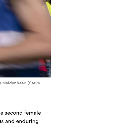
is Maidenhead (Steve
 the second female
mous and enduring