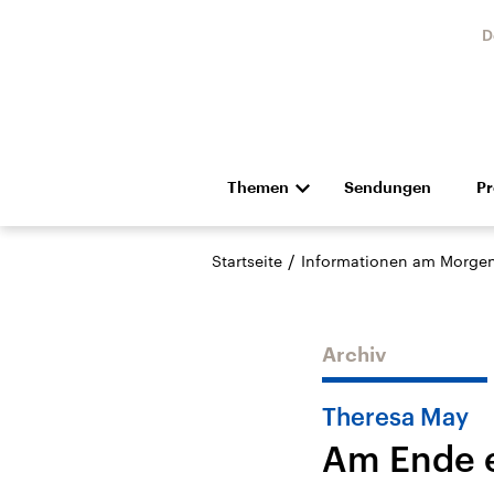
D
Themen
Sendungen
P
Die Nachrichten
Politik
/
Startseite
Informationen am Morge
Hörspiel und Feature
Musik
Archiv
Theresa May
Am Ende e
Landtagswahl Sachsen-
USA
Anhalt 2026
Aktuel