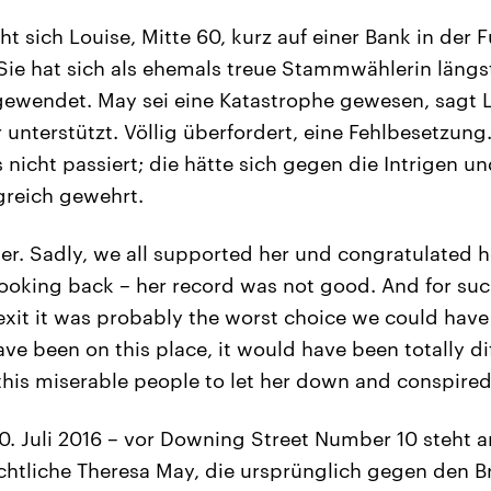
uht sich Louise, Mitte 60, kurz auf einer Bank in de
ie hat sich als ehemals treue Stammwählerin längs
ewendet. May sei eine Katastrophe gewesen, sagt L
er unterstützt. Völlig überfordert, eine Fehlbesetzung
 nicht passiert; die hätte sich gegen die Intrigen 
lgreich gewehrt.
er. Sadly, we all supported her und congratulated 
 looking back – her record was not good. And for su
exit it was probably the worst choice we could have
ve been on this place, it would have been totally di
this miserable people to let her down and conspired 
0. Juli 2016 – vor Downing Street Number 10 steht 
ichtliche Theresa May, die ursprünglich gegen den B