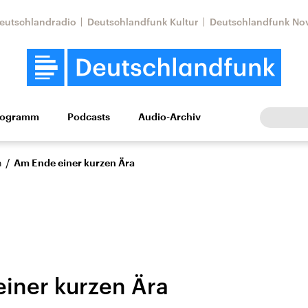
eutschlandradio
Deutschlandfunk Kultur
Deutschlandfunk No
rogramm
Podcasts
Audio-Archiv
Wirtschaft
Wissen
Kultur
Europa
Gesellschaf
/
n
Am Ende einer kurzen Ära
iner kurzen Ära
Nahostkonflikt
Iran
le Beiträge,
Aktuelle Lage und
Aktuelle Lage und