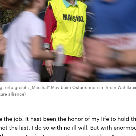
gt erfolgreich: „Marshal“ May beim Osterrennen in ihrem Wahlkre
ture alliance)
ave the job. It hast been the honor of my life to hold
not the last. I do so with no ill will. But with enor