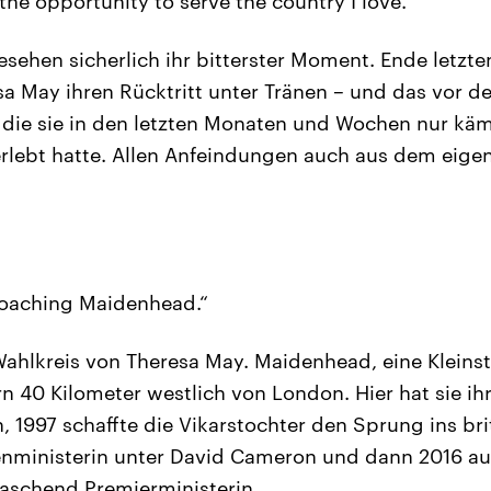
the opportunity to serve the country I love.“
gesehen sicherlich ihr bitterster Moment. Ende letzt
a May ihren Rücktritt unter Tränen – und das vor d
 die sie in den letzten Monaten und Wochen nur kä
erlebt hatte. Allen Anfeindungen auch aus dem eig
oaching Maidenhead.“
hlkreis von Theresa May. Maidenhead, eine Kleinst
 40 Kilometer westlich von London. Hier hat sie ihr
, 1997 schaffte die Vikarstochter den Sprung ins br
enministerin unter David Cameron und dann 2016 au
rraschend Premierministerin.