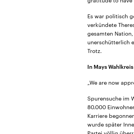
gratitude to have 
Es war politisch 
verkündete Theres
gesamten Nation,
unerschütterlich 
Trotz.
In Mays Wahlkreis
„We are now appr
Spurensuche im Wa
80.000 Einwohnern
Karriere begonnen
wurde später Inn
Partei völlig übe