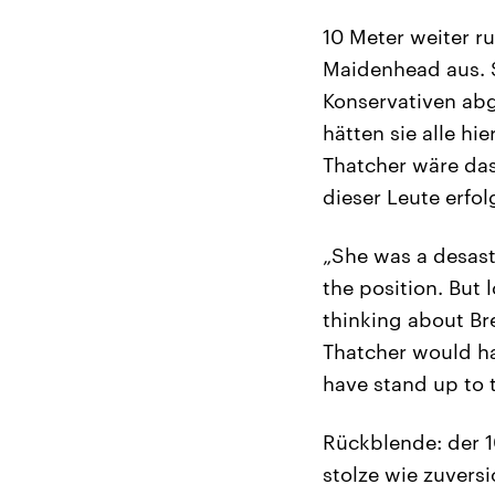
10 Meter weiter r
Maidenhead aus. S
Konservativen abg
hätten sie alle hi
Thatcher wäre das
dieser Leute erfo
„She was a desast
the position. But
thinking about Br
Thatcher would ha
have stand up to 
Rückblende: der 1
stolze wie zuvers