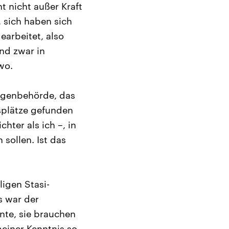
t nicht außer Kraft
, sich haben sich
earbeitet, also
nd zwar in
wo.
lagenbehörde, das
tsplätze gefunden
hter als ich –, in
 sollen. Ist das
igen Stasi-
s war der
nte, sie brauchen
meiner Kenntnis so