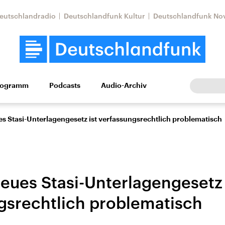
eutschlandradio
Deutschlandfunk Kultur
Deutschlandfunk No
rogramm
Podcasts
Audio-Archiv
Wirtschaft
Wissen
Kultur
Europa
Gesellschaf
es Stasi-Unterlagengesetz ist verfassungsrechtlich problematisch
Neues Stasi-Unterlagengesetz 
gsrechtlich problematisch
Nahostkonflikt
Iran
le Beiträge,
Aktuelle Lage und
Aktuelle Lage und