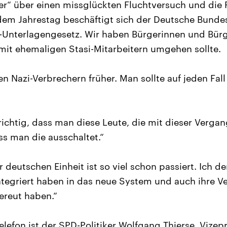
er“ über einen missglückten Fluchtversuch und die F
 dem Jahrestag beschäftigt sich der Deutsche Bunde
i-Unterlagengesetz. Wir haben Bürgerinnen und Bür
mit ehemaligen Stasi-Mitarbeitern umgehen sollte.
en Nazi-Verbrechern früher. Man sollte auf jeden Fal
richtig, dass man diese Leute, die mit dieser Verga
s man die ausschaltet.“
 deutschen Einheit ist so viel schon passiert. Ich d
ntegriert haben in das neue System und auch ihre V
ereut haben.“
lefon ist der SPD-Politiker Wolfgang Thierse, Vizep