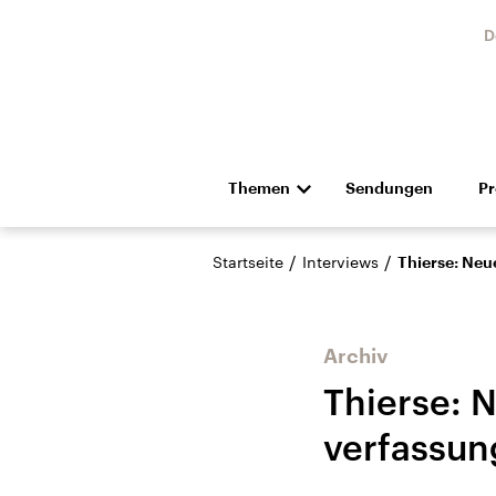
D
Themen
Sendungen
P
Die Nachrichten
Politik
/
/
Startseite
Interviews
Thierse: Neu
Hörspiel und Feature
Musik
Archiv
Thierse: 
verfassun
Landtagswahl Sachsen-
USA
Anhalt 2026
Aktuel