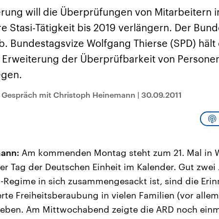
sen und
Hintergründe
Hintergründe
Der Überfall der
Der Iran – seit der
rgründe
rung will die Überprüfungen von Mitarbeitern i
haftlich und
palästinensischen
Islamischen Revolu
risch gehören die
Terrororganisation
1979 auch Islamisc
re Stasi-Tätigkeit bis 2019 verlängern. Der Bun
igten Staaten zu
Hamas im Oktober 2023
Republik Iran – ist e
ächtigsten
auf Israel hat in der
von einem
b. Bundestagsvize Wolfgang Thierse (SPD) hält
n der Erde, mit
Region wieder die
Religionsführer auto
 Einfluss auf das
Gewalt entfacht. Israel
regierter Staat im 
 Erweiterung der Überprüfbarkeit von Personen
le Weltgeschehen.
möchte die Hamas
Osten. Eine Feindsc
zerstören. Diese wird wie
zu Israel und zu de
egen.
die Hisbollah im Libanon
ist fest in der
vom Iran unterstützt.
Staatsideologie
m Gespräch mit Christoph Heinemann
|
30.09.2011
verankert.
ann:
Am kommenden Montag steht zum 21. Mal in 
r Tag der Deutschen Einheit im Kalender. Gut zwei 
Regime in sich zusammengesackt ist, sind die Erin
erte Freiheitsberaubung in vielen Familien (vor alle
ieben. Am Mittwochabend zeigte die ARD noch ein