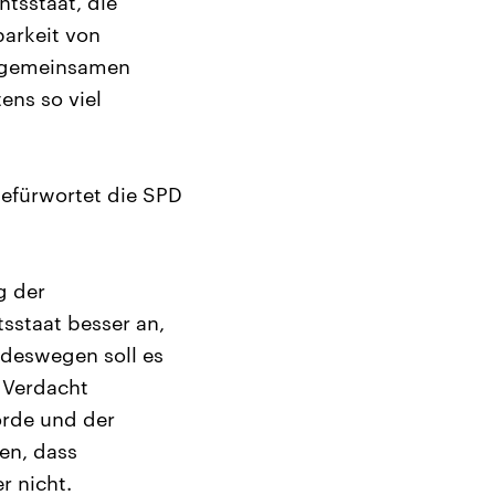
htsstaat, die
barkeit von
m gemeinsamen
ens so viel
befürwortet die SPD
g der
sstaat besser an,
 deswegen soll es
n Verdacht
örde und der
ten, dass
r nicht.