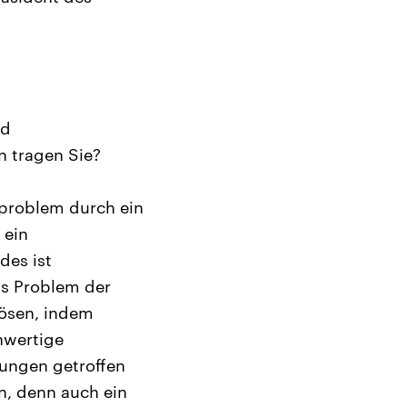
nd
n tragen Sie?
lproblem durch ein
 ein
des ist
as Problem der
lösen, indem
hwertige
rungen getroffen
n, denn auch ein