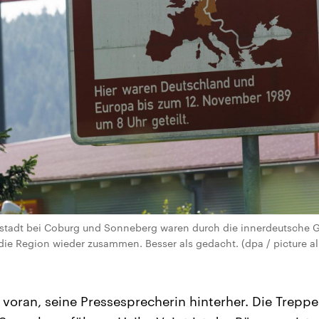
stadt bei Coburg und Sonneberg waren durch die innerdeutsche 
 die Region wieder zusammen. Besser als gedacht. (dpa / picture al
 voran, seine Pressesprecherin hinterher. Die Trepp