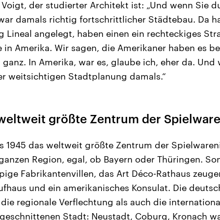
 Voigt, der studierter Architekt ist: „Und wenn Sie 
ar damals richtig fortschrittlicher Städtebau. Da h
ig Lineal angelegt, haben einen ein rechteckiges Str
 in Amerika. Wir sagen, die Amerikaner haben es b
ganz. In Amerika, war es, glaube ich, eher da. Und w
r weitsichtigen Stadtplanung damals.“
 weltweit größte Zentrum der Spielware
 1945 das weltweit größte Zentrum der Spielwareni
r ganzen Region, egal, ob Bayern oder Thüringen. S
pige Fabrikantenvillen, das Art Déco-Rathaus zeuge
fhaus und ein amerikanisches Konsulat. Die deutsc
 die regionale Verflechtung als auch die internation
geschnittenen Stadt: Neustadt, Coburg, Kronach wa