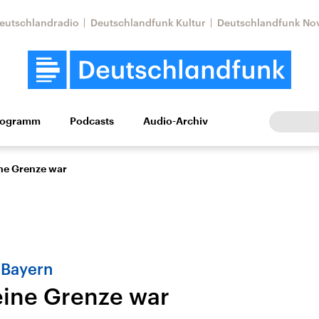
eutschlandradio
Deutschlandfunk Kultur
Deutschlandfunk No
rogramm
Podcasts
Audio-Archiv
Wirtschaft
Wissen
Kultur
Europa
Gesellschaf
ine Grenze war
 Bayern
eine Grenze war
tkonflikt
Iran
Faktenchecks
In unseren Faktenc
lle Lage und
Aktuelle Lage und