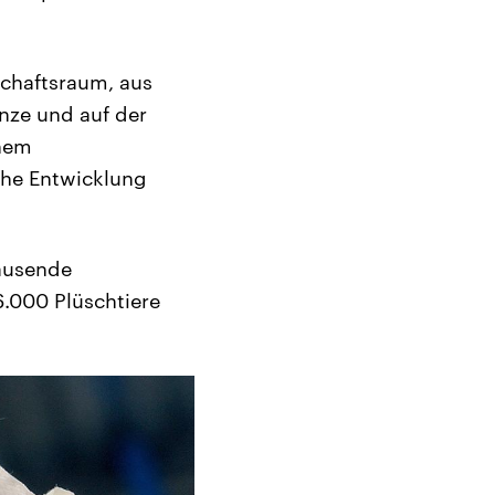
schaftsraum, aus
nze und auf der
inem
che Entwicklung
ausende
6.000 Plüschtiere