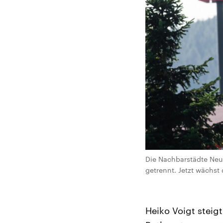
Die Nachbarstädte Neu
getrennt. Jetzt wächst
Heiko Voigt steigt