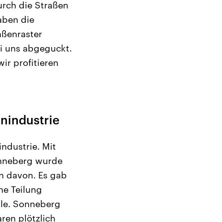
durch die Straßen
aben die
aßenraster
ei uns abgeguckt.
ir profitieren
nindustrie
ndustrie. Mit
onneberg wurde
n davon. Es gab
he Teilung
ale. Sonneberg
ren plötzlich