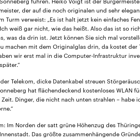
onneberg führen. Heiko Voigt ist der Bürgermeist
rmeister, der auf die noch originalen und sehr eleg
m Turm verweist: „Es ist halt jetzt kein einfaches Fe
Ich weiß gar nicht, wie das heißt. Also das ist so rich
s, was da drin ist. Jetzt können Sie sich mal vorste
u machen mit dem Originalglas drin, da kostet der
ben wir erst mal in die Computer-Infrastruktur inve
päter.“
der Telekom, dicke Datenkabel streuen Störgeräusc
onneberg hat flächendeckend kostenloses WLAN für 
 Zeit. Dinger, die nicht nach unten strahlen – habe i
rne.“
m: Im Norden der satt grüne Höhenzug des Thüringe
ie Innenstadt. Das größte zusammenhängende Gründe