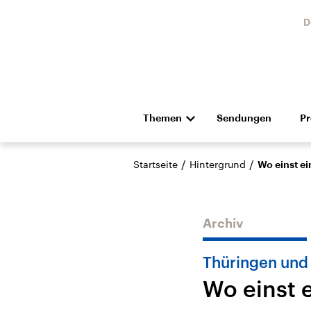
D
Themen
Sendungen
P
Die Nachrichten
Politik
/
/
Startseite
Hintergrund
Wo einst e
Hörspiel und Feature
Musik
Archiv
Thüringen und
Wo einst 
USA
Nahos
Aktuelle Beiträge,
Aktue