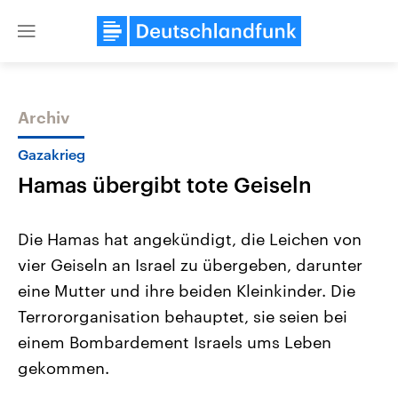
Close
menu
Archiv
Themen
Gazakrieg
Hamas übergibt tote Geiseln
Die Hamas hat angekündigt, die Leichen von
vier Geiseln an Israel zu übergeben, darunter
eine Mutter und ihre beiden Kleinkinder. Die
USA
Nahostkonflikt
Terrororganisation behauptet, sie seien bei
Aktuelle Beiträge, Analysen und
Aktuelle Lage und Hinter
Der Überfall der palästine
Hintergründe
einem Bombardement Israels ums Leben
Wirtschaftlich und militärisch
Terrororganisation Hamas
gekommen.
gehören die Vereinigten Staaten zu
Oktober 2023 auf Israel ha
den mächtigsten Ländern der Erde,
Region wieder die Gewalt 
mit großem Einfluss auf das
Israel möchte die Hamas z