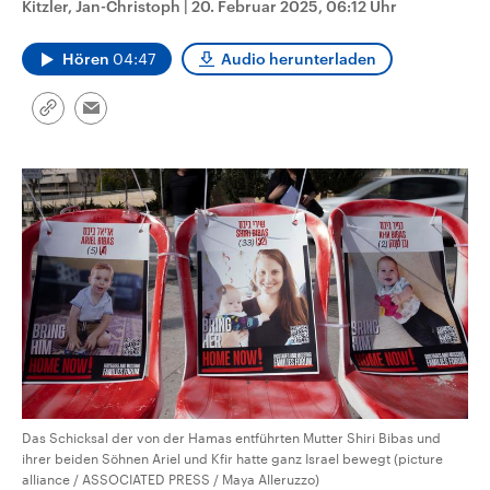
Kitzler, Jan-Christoph
|
20. Februar 2025, 06:12 Uhr
aktuelle Weltgeschehen.
Diese wird wie die Hisboll
Libanon vom Iran unterstüt
Hören
04:47
Audio herunterladen
Sendungen
Programm
Podcasts
Link
Email
Audio-Archiv
kopieren/teilen
Das Schicksal der von der Hamas entführten Mutter Shiri Bibas und
ihrer beiden Söhnen Ariel und Kfir hatte ganz Israel bewegt (picture
alliance / ASSOCIATED PRESS / Maya Alleruzzo)