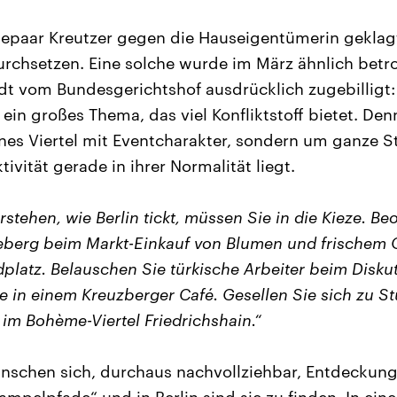
hepaar Kreutzer gegen die Hauseigentümerin geklagt
chsetzen. Eine solche wurde im März ähnlich betro
dt vom Bundesgerichtshof ausdrücklich zugebilligt: i
in großes Thema, das viel Konfliktstoff bietet. Denn
ines Viertel mit Eventcharakter, sondern um ganze St
tivität gerade in ihrer Normalität liegt.
rstehen, wie Berlin tickt, müssen Sie in die Kieze. B
eberg beim Markt-Einkauf von Blumen und frische
platz. Belauschen Sie türkische Arbeiter beim Diskut
e in einem Kreuzberger Café. Gesellen Sie sich zu S
 im Bohème-Viertel Friedrichshain.“
nschen sich, durchaus nachvollziehbar, Entdeckung