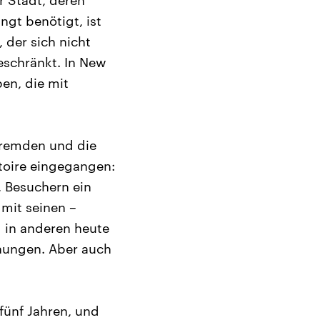
r Stadt, deren
gt benötigt, ist
 der sich nicht
eschränkt. In New
en, die mit
fremden und die
rtoire eingegangen:
, Besuchern ein
 mit seinen –
d in anderen heute
nungen. Aber auch
 fünf Jahren, und