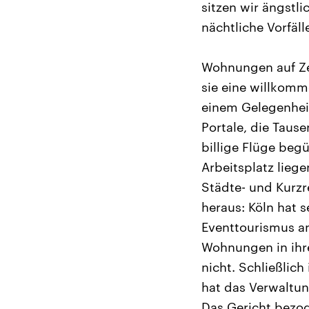
sitzen wir ängstli
nächtliche Vorfäll
Wohnungen auf Ze
sie eine willkomm
einem Gelegenheit
Portale, die Taus
billige Flüge beg
Arbeitsplatz lieg
Städte- und Kurzr
heraus: Köln hat s
Eventtourismus an
Wohnungen in ihre
nicht. Schließlich
hat das Verwaltung
Das Gericht bezog