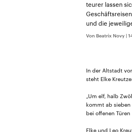
Alle Informationen
Analy
teurer lassen s
Sachsen-Anhalt wählt
Hinte
am 6. September 2026
Wirtsc
Geschäftsreisen
einen neuen Landtag.
militä
Seit 2021 wird das
Verein
und die jeweilig
Bundesland von einer
den m
Koalition aus CDU, SPD
Länder
und FDP regiert.-
großem
Von Beatrix Novy
|
1
Umfragen, Prognosen,
aktuel
Wahlprogramme,
aktuelle Berichte und
Hintergründe zu den
Parteien und Kandidaten
der anstehenden Wahl.
In der Altstadt v
steht Elke Kreutze
„Um elf, halb Zwöl
kommt ab sieben U
bei offenen Türen 
Elke und Leo Kreu