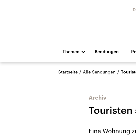
D
Themen
Sendungen
P
Die Nachrichten
Politik
/
/
Startseite
Alle Sendungen
Tourist
Hörspiel und Feature
Musik
Archiv
Touristen 
Landtagswahl Sachsen-
USA
Eine Wohnung zu
Anhalt 2026
Aktuel