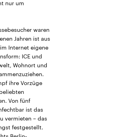
cht nur um
essebesucher waren
enen Jahren ist aus
im Internet eigene
ensform: ICE und
swelt, Wohnort und
usammenzuziehen.
mpf ihre Vorzüge
 beliebten
n. Von fünf
fechtbar ist das
zu vermieten – das
gst festgestellt.
hts Berlin-