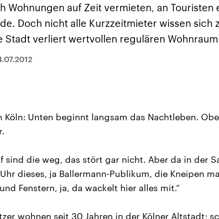
sen und
Hintergründe
Hintergründe
ich Wohnungen auf Zeit vermieten, an Touristen
Der Überfall der
Der Iran – seit der
rgründe
haftlich und
palästinensischen
Islamischen Revolu
de. Doch nicht alle Kurzzeitmieter wissen sich
risch gehören die
Terrororganisation
1979 auch Islamisc
igten Staaten zu
Hamas im Oktober 2023
Republik Iran – ist e
e Stadt verliert wertvollen regulären Wohnraum
ächtigsten
auf Israel hat in der
von einem
n der Erde, mit
Region wieder die
Religionsführer auto
 Einfluss auf das
Gewalt entfacht. Israel
regierter Staat im 
4.07.2012
le Weltgeschehen.
möchte die Hamas
Osten. Eine Feindsc
zerstören. Diese wird wie
zu Israel und zu de
die Hisbollah im Libanon
ist fest in der
vom Iran unterstützt.
Staatsideologie
verankert.
on Köln: Unten beginnt langsam das Nachtleben. Obe
r.
f sind die weg, das stört gar nicht. Aber da in der S
hr dieses, ja Ballermann-Publikum, die Kneipen ma
und Fenstern, ja, da wackelt hier alles mit.“
tzer wohnen seit 30 Jahren in der Kölner Altstadt; 