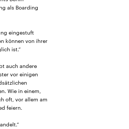
ng als Boarding
ung eingestuft
en können von ihrer
ich ist.“
bt auch andere
ter vor einigen
dsätzlichen
n. Wie in einem,
ch oft, vor allem am
d feiern.
andelt.“