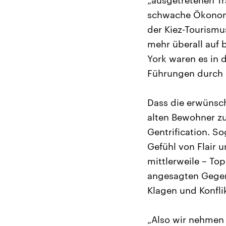
„ausgetretenen Tra
schwache Ökonomie
der Kiez-Tourismus
mehr überall auf 
York waren es in 
Führungen durch 
Dass die erwünsch
alten Bewohner zu
Gentrification. S
Gefühl von Flair u
mittlerweile – To
angesagten Gegen
Klagen und Konfli
„Also wir nehmen d