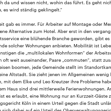
ch da und wissen nicht, wohin das führt. Es geht ni
e, es wird ständig geklingelt.“
it gab es immer. Für Arbeiter auf Montage oder M
ene Alternative zum Hotel. Aber erst in den vergang
sservice eine blühende Branche geworden, gibt es 
ende solcher Wohnungen anbieten. Mobilität ist Leb
ünstigen die „multilokalen Wohnformen“ der Arbeit
en oft weit auseinander, Paare „commuten“, statt z
eisen boomen, jede Gemeinde stellt im Standortka
eine Altstadt. Sie zieht jenen im Allgemeinen wenig
, mit dem Elke und Leo Kreutzer ihre Probleme habe
m Haus sind drei mittlerweile Ferienwohnungen. An
 ist es erlaubt, eine Wohnung nur an Kurzzeit-Gäste 
sgericht Köln in einem Urteil gegen die Stadt unlän
 sich dabei auf ein Urteil des Oberverwaltungsgeric