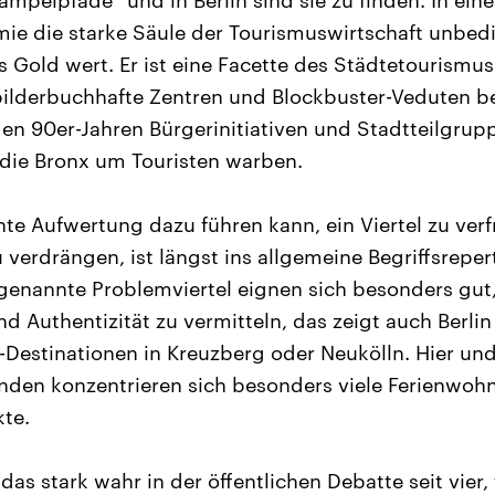
mpelpfade“ und in Berlin sind sie zu finden. In eine
 die starke Säule der Tourismuswirtschaft unbedin
 Gold wert. Er ist eine Facette des Städtetourismus,
bilderbuchhafte Zentren und Blockbuster-Veduten b
den 90er-Jahren Bürgerinitiativen und Stadtteilgrupp
die Bronx um Touristen warben.
te Aufwertung dazu führen kann, ein Viertel zu ver
 verdrängen, ist längst ins allgemeine Begriffsrepe
ogenannte Problemviertel eignen sich besonders gut
nd Authentizität zu vermitteln, das zeigt auch Berlin
p-Destinationen in Kreuzberg oder Neukölln. Hier un
den konzentrieren sich besonders viele Ferienwoh
kte.
as stark wahr in der öffentlichen Debatte seit vier,