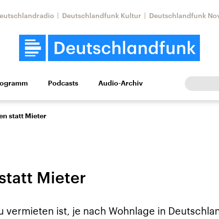
eutschlandradio
Deutschlandfunk Kultur
Deutschlandfunk No
rogramm
Podcasts
Audio-Archiv
Wirtschaft
Wissen
Kultur
Europa
Gesellschaf
en statt Mieter
statt Mieter
Nahostkonflikt
Iran
 vermieten ist, je nach Wohnlage in Deutschlan
le Beiträge,
Aktuelle Lage und
Aktuelle Lage und