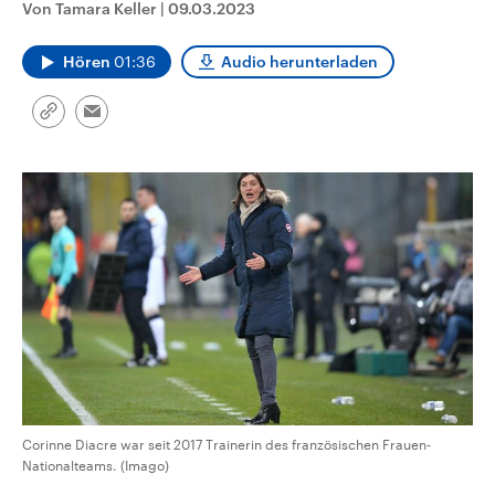
Von Tamara Keller
|
09.03.2023
CDU, SPD und FDP regiert.-
aktuelle Weltgeschehen.
Umfragen, Prognosen,
Wahlprogramme, aktuelle Berichte
Hören
01:36
Audio herunterladen
Sendungen
Programm
Podcasts
und Hintergründe zu den Parteien
und Kandidaten der anstehenden
Wahl.
Link
Audio-Archiv
Email
kopieren/teilen
Corinne Diacre war seit 2017 Trainerin des französischen Frauen-
Nationalteams. (Imago)