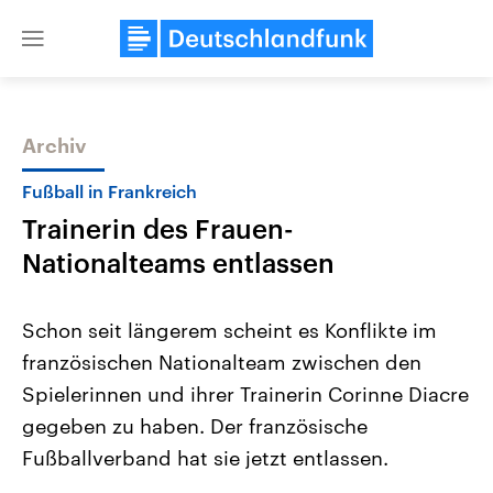
Close
menu
Archiv
Themen
Fußball in Frankreich
Trainerin des Frauen-
Nationalteams entlassen
Schon seit längerem scheint es Konflikte im
französischen Nationalteam zwischen den
Landtagswahl Sachsen-Anhalt
USA
Spielerinnen und ihrer Trainerin Corinne Diacre
2026
Aktuelle Beiträge, Analys
Alle Informationen
Hintergründe
gegeben zu haben. Der französische
Sachsen-Anhalt wählt am 6.
Wirtschaftlich und militäri
September 2026 einen neuen
gehören die Vereinigten S
Fußballverband hat sie jetzt entlassen.
Landtag. Seit 2021 wird das
den mächtigsten Ländern 
Bundesland von einer Koalition aus
mit großem Einfluss auf d