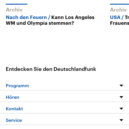
Archiv
Archiv
Nach den Feuern
Kann Los Angeles
USA
T
WM und Olympia stemmen?
Frauens
Entdecken Sie den Deutschlandfunk
Programm
Programm
Hören
Alle Sendungen
Livestream
Kontakt
Die Nachrichten
Audios
Hörerservice
Service
Nachrichtenleicht
Podcasts
Social Media