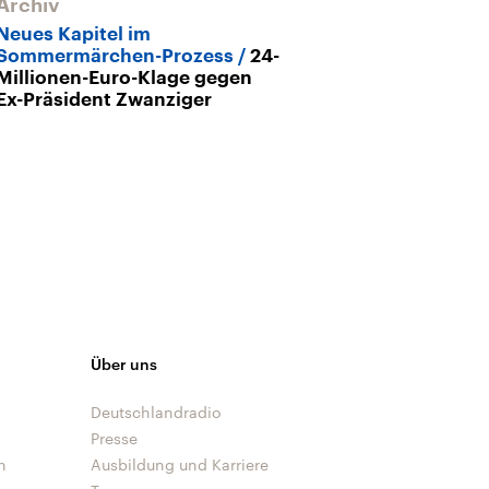
Archiv
Archiv
Neues Kapitel im
Handball-WM
Sommermärchen-Prozess
24-
Deutschlands 
Millionen-Euro-Klage gegen
Ex-Präsident Zwanziger
Über uns
Deutschlandradio
Presse
n
Ausbildung und Karriere