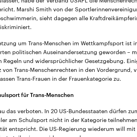
lassen, habe der Verband USAPL die Menschenrecht
Gericht. Marshi Smith von der Sportlerinnenvereinigu
eschwimmerin, sieht dagegen alle Kraftdreikämpfer
iskriminiert.
etzung um Trans-Menschen im Wettkampfsport ist in
hrten politischen Auseinandersetzung geworden – mi
 Regeln und widersprüchlicher Gesetzgebung. Ein
z von Trans-Menschenrechten in den Vordergrund, v
lassen Trans-Frauen in der Frauenkategorie zu.
hulsport für Trans-Menschen
u das verboten. In 20 US-Bundesstaaten dürfen zum
er am Schulsport nicht in der Kategorie teilnehmen,
tät entspricht. Die US-Regierung wiederum will mi