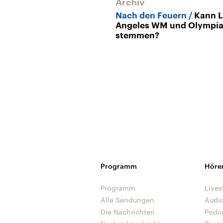
Archiv
Nach den Feuern
Kann 
Angeles WM und Olympi
stemmen?
Programm
Höre
Programm
Lives
Alle Sendungen
Audi
Die Nachrichten
Podc