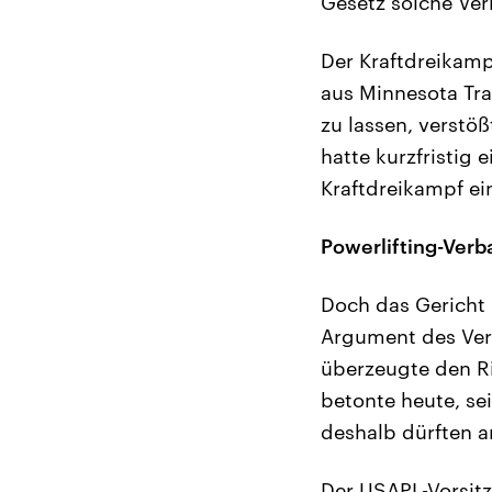
Gesetz solche Ve
Der Kraftdreikamp
aus Minnesota Tr
zu lassen, verstö
hatte kurzfristig
Kraftdreikampf ei
Powerlifting-Verb
Doch das Gericht 
Argument des Ver
überzeugte den Ri
betonte heute, se
deshalb dürften 
Der USAPL-Vorsitz