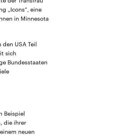
e der Transfrau
ng „Icons“, eine
innen in Minnesota
 den USA Teil
t sich
ige Bundesstaaten
iele
 Beispiel
 die ihrer
t einem neuen