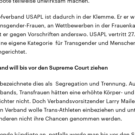
rbote teilweise unwirksam machen.
fverband USAPL ist dadurch in der Klemme. Er er w
ansgender-Frauen, an Wettbewerben in der Frauenka
ßt er gegen Vorschriften anderswo. USAPL vertritt 
 eine eigene Kategorie für Transgender und Mensche
ngerichtet.
and will bis vor den Supreme Court ziehen
bezeichnete dies als Segregation und Trennung. Au
bands, Transfrauen hätten eine erhöhte Körper- un
chter nicht. Doch Verbandsvorsitzender Larry Maile
in Verband wolle Trans-Athleten einbeziehen und un
anderen nicht ihre Chancen genommen werden.
ende kündigte an, notfalls werde man bis vor den