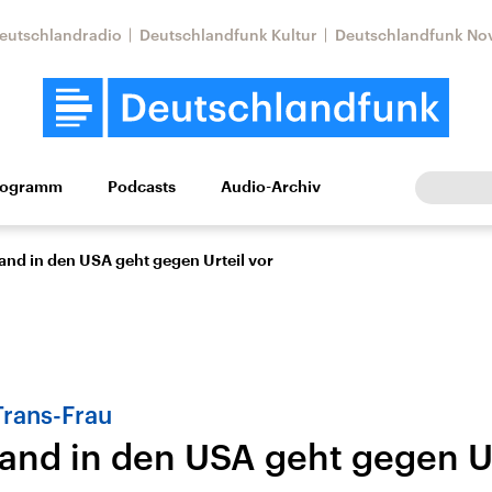
eutschlandradio
Deutschlandfunk Kultur
Deutschlandfunk No
rogramm
Podcasts
Audio-Archiv
Wirtschaft
Wissen
Kultur
Europa
Gesellschaf
and in den USA geht gegen Urteil vor
Trans-Frau
and in den USA geht gegen Ur
Nahostkonflikt
Iran
le Beiträge,
Aktuelle Lage und
Aktuelle Lage und