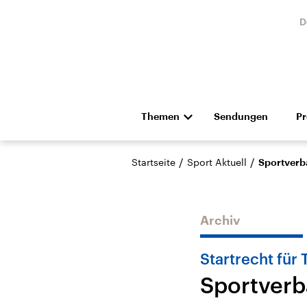
D
Themen
Sendungen
P
Die Nachrichten
Politik
/
/
Startseite
Sport Aktuell
Sportverb
Hörspiel und Feature
Musik
Archiv
Startrecht für 
Sportverb
Landtagswahl Sachsen-
USA
Anhalt 2026
Aktuel