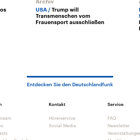
Archiv
Los
USA
Trump will
a
Transmenschen vom
Frauensport ausschließen
Entdecken Sie den Deutschlandfunk
n
Kontakt
Service
tream
Hörerservice
FAQ
os
Social Media
Newsletter
asts
Veranstaltunge