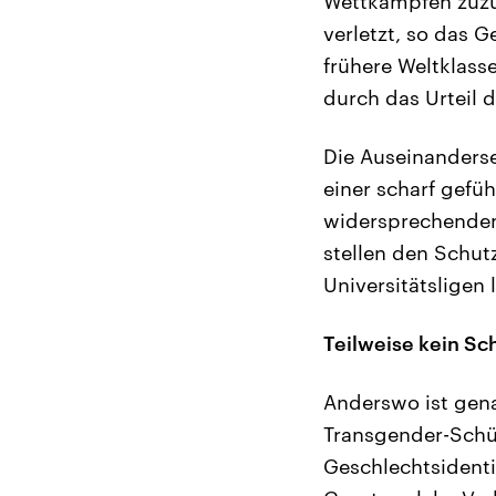
Wettkämpfen zuzu
verletzt, so das 
frühere Weltklass
durch das Urteil d
Die Auseinanders
einer scharf gefü
widersprechenden
stellen den Schut
Universitätsligen 
Teilweise kein Sc
Anderswo ist gena
Transgender-Schül
Geschlechtsidenti