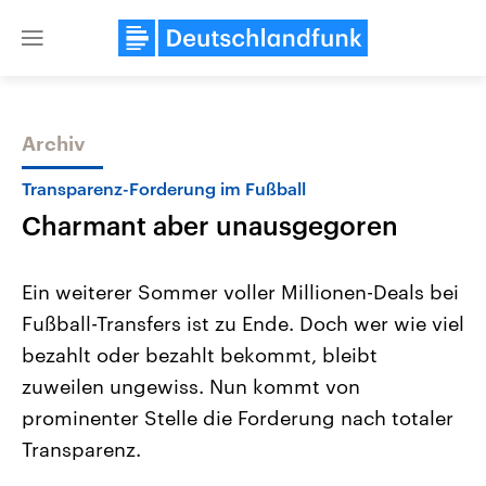
Close
menu
Archiv
Themen
Transparenz-Forderung im Fußball
Charmant aber unausgegoren
Ein weiterer Sommer voller Millionen-Deals bei
Fußball-Transfers ist zu Ende. Doch wer wie viel
bezahlt oder bezahlt bekommt, bleibt
Landtagswahl Sachsen-Anhalt
USA
zuweilen ungewiss. Nun kommt von
2026
Aktuelle Beiträge, Analys
Alle Informationen
prominenter Stelle die Forderung nach totaler
Hintergründe
Sachsen-Anhalt wählt am 6.
Wirtschaftlich und militäri
Transparenz.
September 2026 einen neuen
gehören die Vereinigten S
Landtag. Seit 2021 wird das
den mächtigsten Ländern 
Bundesland von einer Koalition aus
mit großem Einfluss auf d