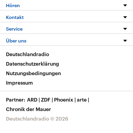
Programm
Hören
Alle Sendungen
Livestream
Kontakt
Die Nachrichten
Audios
Hörerservice
Service
Nachrichtenleicht
Podcasts
Social Media
FAQ
Über uns
Neue Beiträge auf dlf.de
Deutschlandfunk App
Newsletter
Deutschlandradio
Themen-Schwerpunkte
Nachrichten App
Deutschlandradio
Veranstaltungen
Presse
Frequenzen
Datenschutzerklärung
Musikliste
Ausbildung und Karriere
Nutzungsbedingungen
RSS
Transparenz
Impressum
Korrekturen
Barrierefreiheit
Partner
ARD
|
ZDF
|
Phoenix
|
arte
|
Chronik der Mauer
Deutschlandradio © 2026