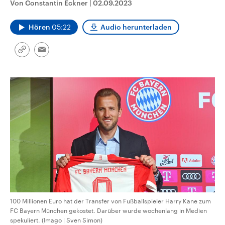
Von Constantin Eckner
|
02.09.2023
CDU, SPD und FDP regiert.-
aktuelle Weltgeschehen.
Umfragen, Prognosen,
Wahlprogramme, aktuelle Berichte
Hören
05:22
Audio herunterladen
Sendungen
Programm
Podcasts
und Hintergründe zu den Parteien
und Kandidaten der anstehenden
Wahl.
Link
Email
Audio-Archiv
kopieren/teilen
100 Millionen Euro hat der Transfer von Fußballspieler Harry Kane zum
FC Bayern München gekostet. Darüber wurde wochenlang in Medien
spekuliert. (Imago | Sven Simon)