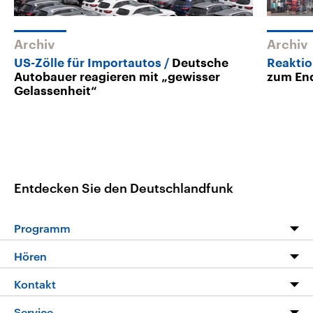
Archiv
Archiv
US-Zölle für Importautos
Deutsche
Reaktio
Autobauer reagieren mit „gewisser
zum En
Gelassenheit“
Entdecken Sie den Deutschlandfunk
Programm
Programm
Hören
Alle Sendungen
Livestream
Kontakt
Die Nachrichten
Audios
Hörerservice
Service