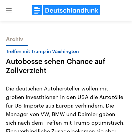
Close
menu
Archiv
Themen
Treffen mit Trump in Washington
Autobosse sehen Chance auf
Zollverzicht
Die deutschen Autohersteller wollen mit
großen Investitionen in den USA die Autozölle
Landtagswahl Sachsen-Anhalt
USA
für US-Importe aus Europa verhindern. Die
2026
Aktuelle Beiträge, Analys
Alle Informationen
Hintergründe
Manager von VW, BMW und Daimler gaben
Sachsen-Anhalt wählt am 6.
Wirtschaftlich und militäri
September 2026 einen neuen
gehören die Vereinigten S
sich nach dem Treffen mit Trump optimistisch.
Landtag. Seit 2021 wird das
den mächtigsten Ländern 
Eine verbindliche Zusage bekamen sie aber
Bundesland von einer Koalition aus
mit großem Einfluss auf d