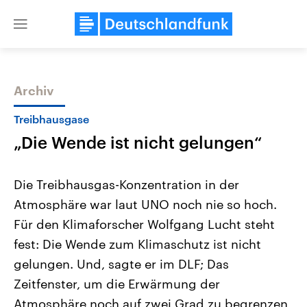
Close
menu
Archiv
Themen
Treibhausgase
„Die Wende ist nicht gelungen“
Die Treibhausgas-Konzentration in der
Atmosphäre war laut UNO noch nie so hoch.
Für den Klimaforscher Wolfgang Lucht steht
Landtagswahl Sachsen-Anhalt
USA
fest: Die Wende zum Klimaschutz ist nicht
2026
Aktuelle Beiträge, Analys
Alle Informationen
gelungen. Und, sagte er im DLF; Das
Hintergründe
Sachsen-Anhalt wählt am 6.
Wirtschaftlich und militäri
Zeitfenster, um die Erwärmung der
September 2026 einen neuen
gehören die Vereinigten S
Landtag. Seit 2021 wird das
den mächtigsten Ländern 
Atmosphäre noch auf zwei Grad zu begrenzen,
Bundesland von einer Koalition aus
mit großem Einfluss auf d