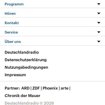
Programm
Programm
Hören
Alle Sendungen
Livestream
Kontakt
Die Nachrichten
Audios
Hörerservice
Service
Nachrichtenleicht
Podcasts
Social Media
FAQ
Über uns
Neue Beiträge auf dlf.de
Deutschlandfunk App
Newsletter
Deutschlandradio
Themen-Schwerpunkte
Nachrichten App
Deutschlandradio
Veranstaltungen
Presse
Frequenzen
Datenschutzerklärung
Musikliste
Ausbildung und Karriere
Nutzungsbedingungen
RSS
Transparenz
Impressum
Korrekturen
Barrierefreiheit
Partner
ARD
|
ZDF
|
Phoenix
|
arte
|
Chronik der Mauer
Deutschlandradio © 2026