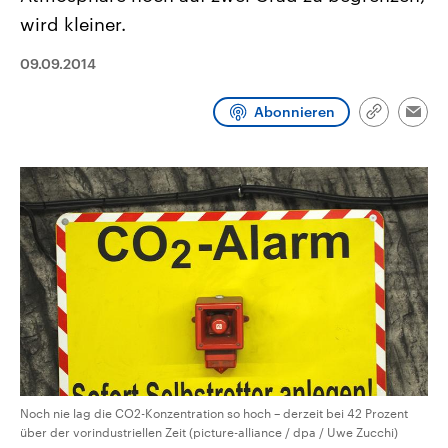
CDU, SPD und FDP regiert.-
aktuelle Weltgeschehen.
wird kleiner.
Umfragen, Prognosen,
Wahlprogramme, aktuelle Berichte
Sendungen
Programm
Podcasts
und Hintergründe zu den Parteien
09.09.2014
und Kandidaten der anstehenden
Wahl.
Audio-Archiv
Abonnieren
Link
Emai
kopieren/te
Noch nie lag die CO2-Konzentration so hoch – derzeit bei 42 Prozent
über der vorindustriellen Zeit (picture-alliance / dpa / Uwe Zucchi)