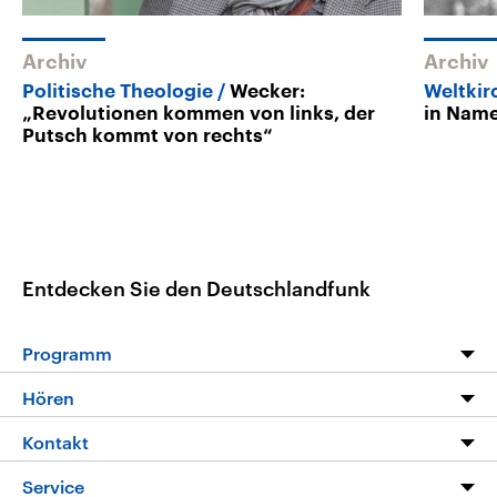
Archiv
Archiv
Politische Theologie
Wecker:
Weltkir
„Revolutionen kommen von links, der
in Nam
Putsch kommt von rechts“
Entdecken Sie den Deutschlandfunk
Programm
Programm
Hören
Alle Sendungen
Livestream
Kontakt
Die Nachrichten
Audios
Hörerservice
Service
Nachrichtenleicht