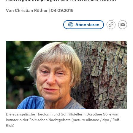
CDU, SPD und FDP regiert.-
aktuelle Weltgeschehen.
Umfragen, Prognosen,
Von Christian Röther
|
04.09.2018
Wahlprogramme, aktuelle Berichte
Sendungen
Programm
Podcasts
und Hintergründe zu den Parteien
und Kandidaten der anstehenden
Abonnieren
Link
Wahl.
Emai
kopieren/te
Audio-Archiv
Die evangelische Theologin und Schriftstellerin Dorothee Sölle war
Initiatorin der Politischen Nachtgebete (picture-alliance / dpa / Rolf
Rick)