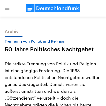
Close
menu
Archiv
Themen
Trennung von Politik und Religion
50 Jahre Politisches Nachtgebet
Die strikte Trennung von Politik und Religion
ist eine gängige Forderung. Die 1968
entstandenen Politischen Nachtgebete wollten
Landtagswahl Sachsen-Anhalt
USA
genau das Gegenteil. Damals waren sie
2026
Aktuelle Beiträge, Analys
Alle Informationen
äußerst umstritten und wurden als
Hintergründe
Sachsen-Anhalt wählt am 6.
Wirtschaftlich und militäri
„Götzendienst“ verurteilt – doch die
September 2026 einen neuen
gehören die Vereinigten S
Landtag. Seit 2021 wird das
den mächtigsten Ländern 
Nachtgebete prägen die Kirchen bis heute.
Bundesland von einer Koalition aus
mit großem Einfluss auf d