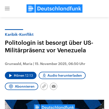
Close
menu
Karibik-Konflikt
Themen
Politologin ist besorgt über US-
Militärpräsenz vor Venezuela
Grunwald, Maria
|
15. November 2025, 06:50 Uhr
Hören
12:13
Audio herunterladen
Landtagswahl Sachsen-Anhalt
USA
Abonnieren
Link
Email
2026
Aktuelle Beiträge, Analys
kopieren/teilen
Alle Informationen
Hintergründe
Sachsen-Anhalt wählt am 6.
Wirtschaftlich und militäri
September 2026 einen neuen
gehören die Vereinigten S
Landtag. Seit 2021 wird das
den mächtigsten Ländern 
Bundesland von einer Koalition aus
mit großem Einfluss auf d