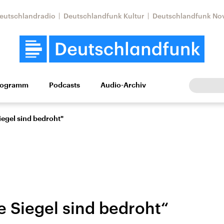
eutschlandradio
Deutschlandfunk Kultur
Deutschlandfunk No
rogramm
Podcasts
Audio-Archiv
Wirtschaft
Wissen
Kultur
Europa
Gesellschaf
iegel sind bedroht"
e Siegel sind bedroht“
tkonflikt
Iran
Faktenchecks
In unseren Faktenc
lle Lage und
Aktuelle Lage und