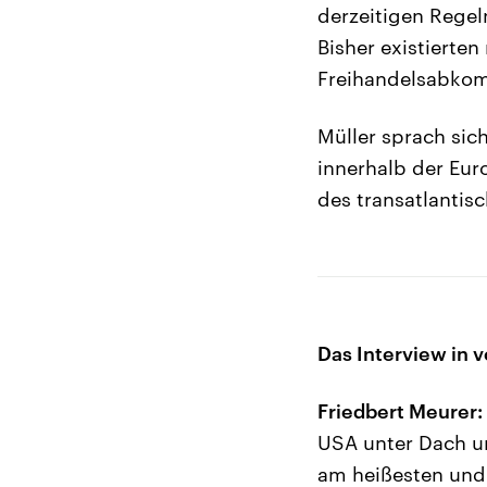
derzeitigen Regel
Bisher existierte
Freihandelsabkom
Müller sprach si
innerhalb der Eu
des transatlantis
Das Interview in v
Friedbert Meurer:
USA unter Dach un
am heißesten und 