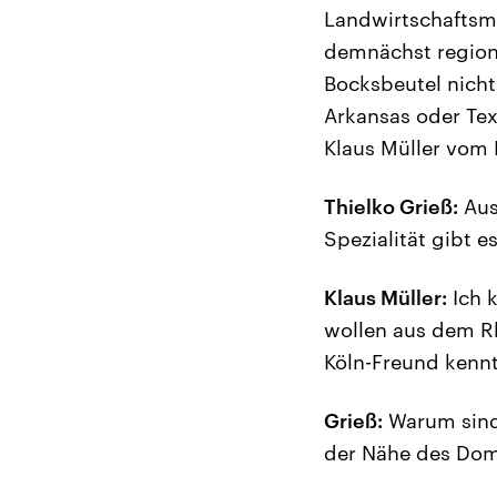
Landwirtschaftsm
demnächst regiona
Bocksbeutel nich
Arkansas oder Te
Klaus Müller vom
Thielko Grieß:
Aus
Spezialität gibt e
Klaus Müller:
Ich 
wollen aus dem Rh
Köln-Freund kenn
Grieß:
Warum sind 
der Nähe des Do