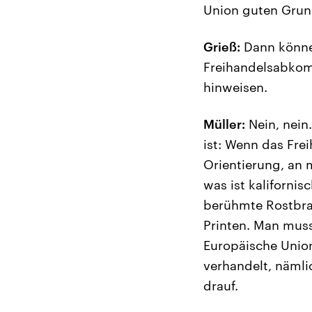
Union guten Grun
Grieß:
Dann könne
Freihandelsabkom
hinweisen.
Müller:
Nein, nein
ist: Wenn das Fr
Orientierung, an 
was ist kaliforni
berühmte Rostbra
Printen. Man muss
Europäische Unio
verhandelt, nämlic
drauf.