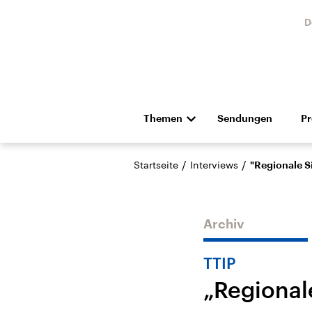
D
Themen
Sendungen
P
Die Nachrichten
Politik
/
/
Startseite
Interviews
"Regionale S
Hörspiel und Feature
Musik
Archiv
TTIP
„Regional
USA
Nahos
Aktuelle Beiträge,
Aktue