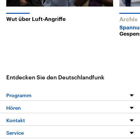
Wut über Luft-Angriffe
Archiv
Spannun
Gespens
Entdecken Sie den Deutschlandfunk
Programm
Programm
Hören
Alle Sendungen
Livestream
Kontakt
Die Nachrichten
Audios
Hörerservice
Service
Nachrichtenleicht
Podcasts