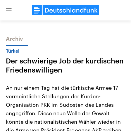
Close
menu
Archiv
Themen
Türkei
Der schwierige Job der kurdischen
Friedenswilligen
An nur einem Tag hat die türkische Armee 17
vermeintliche Stellungen der Kurden-
Landtagswahl Sachsen-Anhalt
USA
Organisation PKK im Südosten des Landes
2026
Aktuelle Beiträge, Analys
Alle Informationen
Hintergründe
angegriffen. Diese neue Welle der Gewalt
Sachsen-Anhalt wählt am 6.
Wirtschaftlich und militäri
September 2026 einen neuen
gehören die Vereinigten S
könnte die nationalistischen Wähler wieder in
Landtag. Seit 2021 wird das
den mächtigsten Ländern 
die Arme von Präsident Erdogans AKP treiben.
Bundesland von einer Koalition aus
mit großem Einfluss auf d