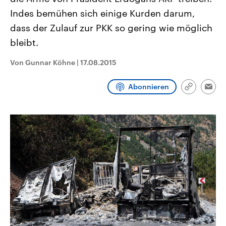
CDU, SPD und FDP regiert.-
aktuelle Weltgeschehen.
Indes bemühen sich einige Kurden darum,
Umfragen, Prognosen,
Wahlprogramme, aktuelle Berichte
dass der Zulauf zur PKK so gering wie möglich
Sendungen
Programm
Podcasts
und Hintergründe zu den Parteien
und Kandidaten der anstehenden
bleibt.
Wahl.
Audio-Archiv
Von Gunnar Köhne
|
17.08.2015
Abonnieren
Link
Emai
kopieren/te