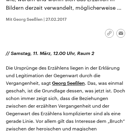
CDU, SPD und FDP regiert.-
aktuelle Weltgeschehen.
Bildern derzeit verwandelt, möglicherweise ...
Umfragen, Prognosen,
Wahlprogramme, aktuelle Berichte
Sendungen
Programm
Podcasts
und Hintergründe zu den Parteien
Mit Georg Seeßlen
|
27.02.2017
und Kandidaten der anstehenden
Wahl.
Audio-Archiv
Link
Emai
kopieren/te
// Samstag, 11. März, 12.00 Uhr, Raum 2
Die Ursprünge des Erzählens liegen in der Erklärung
und Legitimation der Gegenwart durch die
Vergangenheit, sagt
Georg Seeßlen
. Das, was einmal
geschah, ist die Grundlage dessen, was jetzt ist. Doch
schon immer zeigt sich, dass die Beziehungen
zwischen der erzählten Vergangenheit und der
Gegenwart des Erzählens komplizierter sind als eine
gerade Linie. Vor allem gilt das Interesse dem „Bruch“
zwischen der heroischen und magischen