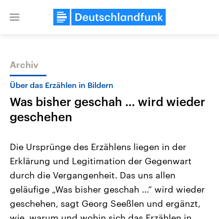
Close
menu
Archiv
Themen
Über das Erzählen in Bildern
Was bisher geschah … wird wieder
geschehen
Die Ursprünge des Erzählens liegen in der
Erklärung und Legitimation der Gegenwart
Landtagswahl Sachsen-Anhalt
USA
durch die Vergangenheit. Das uns allen
2026
Aktuelle Beiträge, Analys
Alle Informationen
Hintergründe
geläufige „Was bisher geschah ...“ wird wieder
Sachsen-Anhalt wählt am 6.
Wirtschaftlich und militäri
September 2026 einen neuen
gehören die Vereinigten S
geschehen, sagt Georg Seeßlen und ergänzt,
Landtag. Seit 2021 wird das
den mächtigsten Ländern 
wie, warum und wohin sich das Erzählen in
Bundesland von einer Koalition aus
mit großem Einfluss auf d