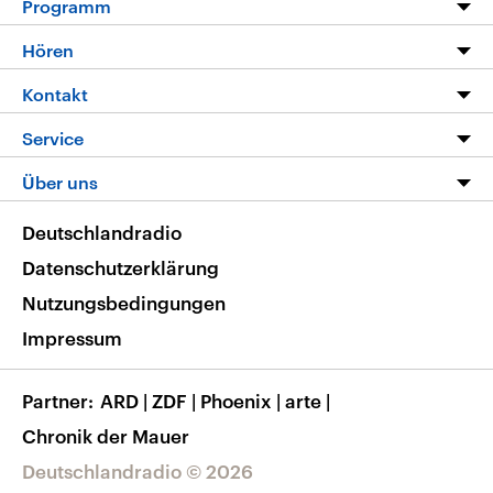
Programm
Programm
Hören
Alle Sendungen
Livestream
Kontakt
Die Nachrichten
Audios
Hörerservice
Service
Nachrichtenleicht
Podcasts
Social Media
FAQ
Über uns
Neue Beiträge auf dlf.de
Deutschlandfunk App
Newsletter
Deutschlandradio
Themen-Schwerpunkte
Nachrichten App
Deutschlandradio
Veranstaltungen
Presse
Frequenzen
Datenschutzerklärung
Musikliste
Ausbildung und Karriere
Nutzungsbedingungen
RSS
Transparenz
Impressum
Korrekturen
Barrierefreiheit
Partner
ARD
|
ZDF
|
Phoenix
|
arte
|
Chronik der Mauer
Deutschlandradio © 2026