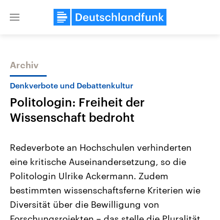
Close
menu
Archiv
Themen
Denkverbote und Debattenkultur
Politologin: Freiheit der
Wissenschaft bedroht
Redeverbote an Hochschulen verhinderten
eine kritische Auseinandersetzung, so die
Landtagswahl Sachsen-Anhalt
USA
Politologin Ulrike Ackermann. Zudem
2026
Aktuelle Beiträge, Analys
Alle Informationen
Hintergründe
bestimmten wissenschaftsferne Kriterien wie
Sachsen-Anhalt wählt am 6.
Wirtschaftlich und militäri
September 2026 einen neuen
gehören die Vereinigten S
Diversität über die Bewilligung von
Landtag. Seit 2021 wird das
den mächtigsten Ländern 
Forschungsrojekten – das stelle die Pluralität
Bundesland von einer Koalition aus
mit großem Einfluss auf d