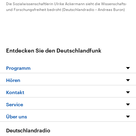
Die Sozialwissenschaftlerin Ulrike Ackermann sieht die Wissenschafts-
und Forschungsfreiheit bedroht (Deutschlandradio – Andreas Buron)
Entdecken Sie den Deutschlandfunk
Programm
Programm
Hören
Alle Sendungen
Livestream
Kontakt
Die Nachrichten
Audios
Hörerservice
Service
Nachrichtenleicht
Podcasts
Social Media
FAQ
Über uns
Neue Beiträge auf dlf.de
Deutschlandfunk App
Newsletter
Deutschlandradio
Themen-Schwerpunkte
Nachrichten App
Deutschlandradio
Veranstaltungen