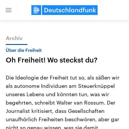
Close
menu
Archiv
Themen
Über die Freiheit
Oh Freiheit! Wo steckst du?
Die Ideologie der Freiheit tut so, als säßen wir
als autonome Individuen am Steuerknüppel
unseres Lebens und könnten tun, was wir
Landtagswahl Sachsen-Anhalt
USA
begehrten, schreibt Walter van Rossum. Der
2026
Aktuelle Beiträge, Analys
Alle Informationen
Journalist kritisiert, dass Gesellschaften
Hintergründe
Sachsen-Anhalt wählt am 6.
Wirtschaftlich und militäri
unaufhörlich Freiheiten beschwören, aber gar
September 2026 einen neuen
gehören die Vereinigten S
Landtag. Seit 2021 wird das
den mächtigsten Ländern 
nicht so genau wissen, was sie damit
Bundesland von einer Koalition aus
mit großem Einfluss auf d