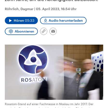
CDU, SPD und FDP regiert.-
aktuelle Weltgeschehen.
Umfragen, Prognosen,
Röhrlich, Dagmar
|
05. April 2023, 16:54 Uhr
Wahlprogramme, aktuelle Berichte
Sendungen
Programm
Podcasts
und Hintergründe zu den Parteien
und Kandidaten der anstehenden
Hören
05:33
Audio herunterladen
Wahl.
Audio-Archiv
Abonnieren
Link
Email
kopieren/teilen
Rosatom-Stand auf einer Fachmesse in Moskau im Jahr 2017: Der