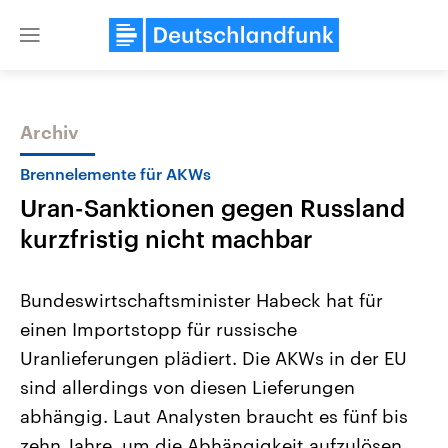
Close
menu
Archiv
Themen
Brennelemente für AKWs
Uran-Sanktionen gegen Russland
kurzfristig nicht machbar
Bundeswirtschaftsminister Habeck hat für
einen Importstopp für russische
Landtagswahl Sachsen-Anhalt
USA
Uranlieferungen plädiert. Die AKWs in der EU
2026
Aktuelle Beiträge, Analys
Alle Informationen
Hintergründe
sind allerdings von diesen Lieferungen
Sachsen-Anhalt wählt am 6.
Wirtschaftlich und militäri
September 2026 einen neuen
gehören die Vereinigten S
abhängig. Laut Analysten braucht es fünf bis
Landtag. Seit 2021 wird das
den mächtigsten Ländern 
zehn Jahre, um die Abhängigkeit aufzulösen.
Bundesland von einer Koalition aus
mit großem Einfluss auf d