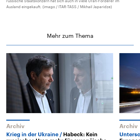
russische Staatskonzern hat sich auch in viele Uran-Förderer im
Ausland eingekauft. (imago / ITAR-TASS / Mikhail Japaridze)
Mehr zum Thema
Archiv
Archiv
Krieg in der Ukraine
Habeck: Kein
Untersc