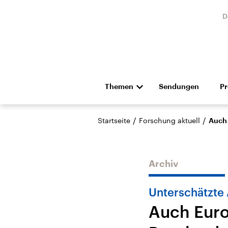
D
Themen
Sendungen
P
Die Nachrichten
Politik
/
/
Startseite
Forschung aktuell
Auch 
Hörspiel und Feature
Musik
Archiv
Unterschätzte
Auch Euro
Landtagswahl Sachsen-
USA
Anhalt 2026
Aktuel