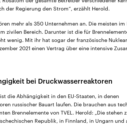
st Rosatom der gesamte Betreiber verschiedener Kern
sch der Regierung den Strom“, erzählt Herold.
ren mehr als 350 Unternehmen an. Die meisten im 
im zivilen Bereich. Darunter ist die für Brennelemen
ht wenig. Mit ihr hat sogar der französische Nuklea
ember 2021 einen Vertrag über eine intensive Zus
gigkeit bei Druckwasserreaktoren
st die Abhängigkeit in den EU-Staaten, in denen
ren russischer Bauart laufen. Die brauchen aus te
rmten Brennelemente von TVEL. Herold: „Die stehen z
 Tschechischen Republik, in Finnland, in Ungarn und 