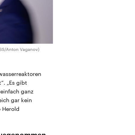
TASS/Anton Vaganov)
wasserreaktoren
“. „Es gibt
einfach ganz
eich gar kein
o Herold
 ausgenommen