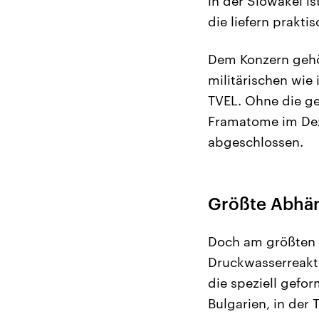
in der Slowakei i
die liefern prakti
Dem Konzern gehö
militärischen wie 
TVEL. Ohne die ge
Framatome im Dez
abgeschlossen.
Größte Abhän
Doch am größten i
Druckwasserreakto
die speziell gefo
Bulgarien, in der