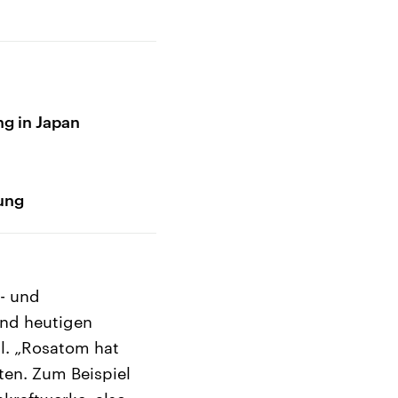
g in Japan
ung
n- und
und heutigen
l. „Rosatom hat
ten. Zum Beispiel