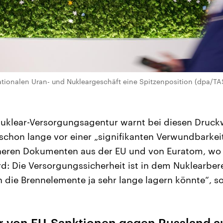
ationalen Uran- und Nukleargeschäft eine Spitzenposition (dpa/
Nuklear-Versorgungsagentur warnt bei diesen Druck
 schon lange vor einer „signifikanten Verwundbarkeit
heren Dokumenten aus der EU und von Euratom, wo 
rd: Die Versorgungssicherheit ist in dem Nuklearber
 die Brennelemente ja sehr lange lagern könnte“, s
or von EU-Sanktionen gegen Russland