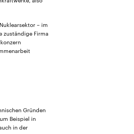
kraftwerke, also
Nuklearsektor – im
te zuständige Firma
rkonzern
ammenarbeit
chnischen Gründen
um Beispiel in
auch in der