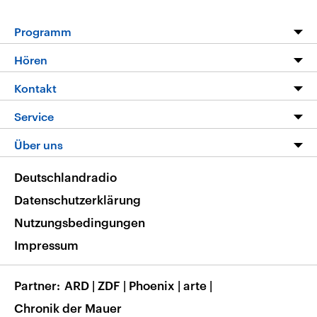
Programm
Programm
Hören
Alle Sendungen
Livestream
Kontakt
Die Nachrichten
Audios
Hörerservice
Service
Nachrichtenleicht
Podcasts
Social Media
FAQ
Über uns
Neue Beiträge auf dlf.de
Deutschlandfunk App
Newsletter
Deutschlandradio
Themen-Schwerpunkte
Nachrichten App
Deutschlandradio
Veranstaltungen
Presse
Frequenzen
Datenschutzerklärung
Musikliste
Ausbildung und Karriere
Nutzungsbedingungen
RSS
Transparenz
Impressum
Korrekturen
Barrierefreiheit
Partner
ARD
|
ZDF
|
Phoenix
|
arte
|
Chronik der Mauer