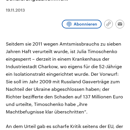
CDU, SPD und FDP regiert.-
aktuelle Weltgeschehen.
Umfragen, Prognosen,
19.11.2013
Wahlprogramme, aktuelle Berichte
Sendungen
Programm
Podcasts
und Hintergründe zu den Parteien
und Kandidaten der anstehenden
Abonnieren
Link
Wahl.
Emai
kopieren/te
Audio-Archiv
Seitdem sie 2011 wegen Amtsmissbrauchs zu sieben
Jahren Haft verurteilt wurde, ist Julia Timoschenko
eingesperrt – derzeit in einem Krankenhaus der
Industriestadt Charkow, wo eigens für die 52-Jährige
ein Isolationstrakt eingerichtet wurde. Der Vorwurf:
Sie soll im Jahr 2009 mit Russland Gasverträge zum
Nachteil der Ukraine abgeschlossen haben; der
Richter bezifferte den Schaden auf 137 Millionen Euro
und urteilte, Timoschenko habe „ihre
Machtbefugnisse klar überschritten“.
An dem Urteil gab es scharfe Kritik seitens der EU, der