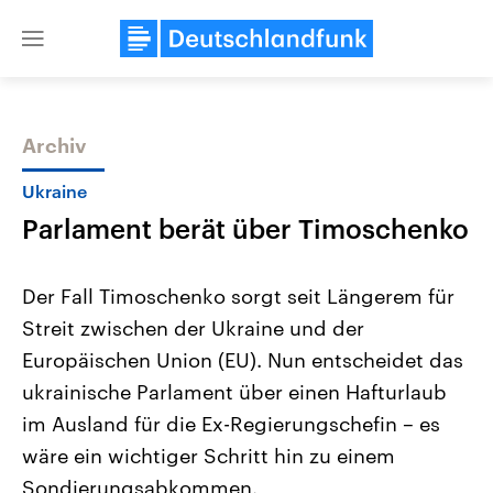
Close
menu
Archiv
Themen
Ukraine
Parlament berät über Timoschenko
Der Fall Timoschenko sorgt seit Längerem für
Streit zwischen der Ukraine und der
Europäischen Union (EU). Nun entscheidet das
Landtagswahl Sachsen-Anhalt
USA
ukrainische Parlament über einen Hafturlaub
2026
Aktuelle Beiträge, Analys
Alle Informationen
im Ausland für die Ex-Regierungschefin – es
Hintergründe
Sachsen-Anhalt wählt am 6.
Wirtschaftlich und militäri
wäre ein wichtiger Schritt hin zu einem
September 2026 einen neuen
gehören die Vereinigten S
Landtag. Seit 2021 wird das
den mächtigsten Ländern 
Sondierungsabkommen.
Bundesland von einer Koalition aus
mit großem Einfluss auf d