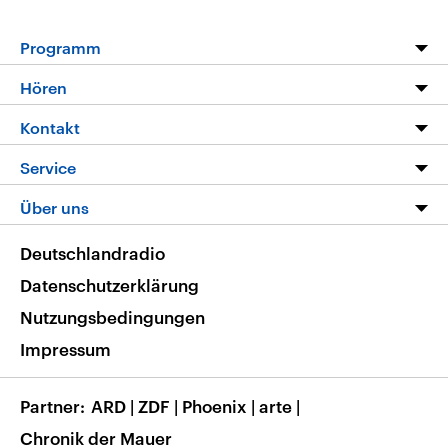
Programm
Programm
Hören
Alle Sendungen
Livestream
Kontakt
Die Nachrichten
Audios
Hörerservice
Service
Nachrichtenleicht
Podcasts
Social Media
FAQ
Über uns
Neue Beiträge auf dlf.de
Deutschlandfunk App
Newsletter
Deutschlandradio
Themen-Schwerpunkte
Nachrichten App
Deutschlandradio
Veranstaltungen
Presse
Frequenzen
Datenschutzerklärung
Musikliste
Ausbildung und Karriere
Nutzungsbedingungen
RSS
Transparenz
Impressum
Korrekturen
Barrierefreiheit
Partner
ARD
|
ZDF
|
Phoenix
|
arte
|
Chronik der Mauer