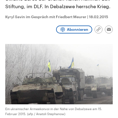
CDU, SPD und FDP regiert.-
aktuelle Weltgeschehen.
Stiftung, im DLF. In Debalzewe herrsche Krieg.
Umfragen, Prognosen,
Wahlprogramme, aktuelle Berichte
Sendungen
Programm
Podcasts
und Hintergründe zu den Parteien
Kyryl Savin im Gespräch mit Friedbert Meurer
|
18.02.2015
und Kandidaten der anstehenden
Wahl.
Audio-Archiv
Abonnieren
Link
Emai
kopieren/te
Ein ukrainischer Armeekonvoi in der Nähe von Debalzewe am 15.
Februar 2015. (afp / Anatoli Stephanow)