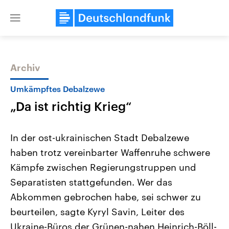
Close
menu
Archiv
Themen
Umkämpftes Debalzewe
„Da ist richtig Krieg“
In der ost-ukrainischen Stadt Debalzewe
haben trotz vereinbarter Waffenruhe schwere
Kämpfe zwischen Regierungstruppen und
Landtagswahl Sachsen-Anhalt
USA
Separatisten stattgefunden. Wer das
2026
Aktuelle Beiträge, Analys
Alle Informationen
Abkommen gebrochen habe, sei schwer zu
Hintergründe
Sachsen-Anhalt wählt am 6.
Wirtschaftlich und militäri
beurteilen, sagte Kyryl Savin, Leiter des
September 2026 einen neuen
gehören die Vereinigten S
Landtag. Seit 2021 wird das
den mächtigsten Ländern 
Ukraine-Büros der Grünen-nahen Heinrich-Böll-
Bundesland von einer Koalition aus
mit großem Einfluss auf d