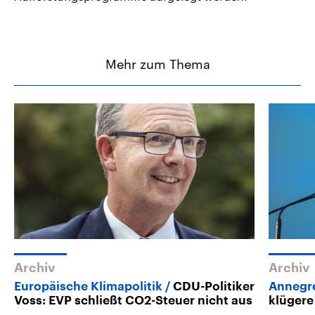
Mehr zum Thema
Archiv
Archiv
Europäische Klimapolitik
CDU-Politiker
Annegr
Voss: EVP schließt CO2-Steuer nicht aus
klügere