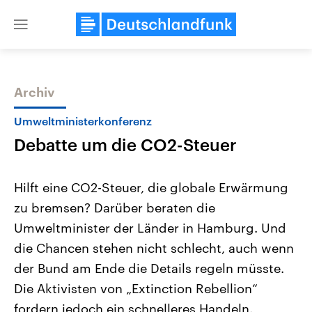
Close
menu
Archiv
Themen
Umweltministerkonferenz
Debatte um die CO2-Steuer
Hilft eine CO2-Steuer, die globale Erwärmung
zu bremsen? Darüber beraten die
Umweltminister der Länder in Hamburg. Und
Landtagswahl Sachsen-Anhalt
USA
die Chancen stehen nicht schlecht, auch wenn
2026
Aktuelle Beiträge, Analys
Alle Informationen
der Bund am Ende die Details regeln müsste.
Hintergründe
Sachsen-Anhalt wählt am 6.
Wirtschaftlich und militäri
Die Aktivisten von „Extinction Rebellion“
September 2026 einen neuen
gehören die Vereinigten S
Landtag. Seit 2021 wird das
den mächtigsten Ländern 
fordern jedoch ein schnelleres Handeln.
Bundesland von einer Koalition aus
mit großem Einfluss auf d