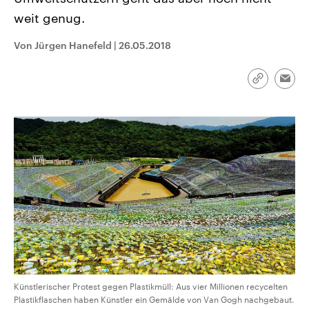
CDU, SPD und FDP regiert.-
aktuelle Weltgeschehen.
weit genug.
Umfragen, Prognosen,
Wahlprogramme, aktuelle Berichte
Sendungen
Programm
Podcasts
und Hintergründe zu den Parteien
Von Jürgen Hanefeld
|
26.05.2018
und Kandidaten der anstehenden
Wahl.
Audio-Archiv
Link
Emai
kopieren/te
Künstlerischer Protest gegen Plastikmüll: Aus vier Millionen recycelten
Plastikflaschen haben Künstler ein Gemälde von Van Gogh nachgebaut.