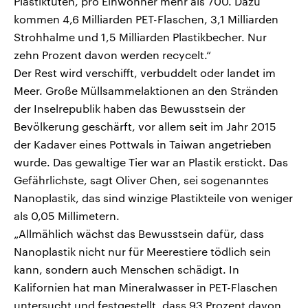
Plastiktüten, pro Einwohner mehr als 700. Dazu
kommen 4,6 Milliarden PET-Flaschen, 3,1 Milliarden
Strohhalme und 1,5 Milliarden Plastikbecher. Nur
zehn Prozent davon werden recycelt.“
Der Rest wird verschifft, verbuddelt oder landet im
Meer. Große Müllsammelaktionen an den Stränden
der Inselrepublik haben das Bewusstsein der
Bevölkerung geschärft, vor allem seit im Jahr 2015
der Kadaver eines Pottwals in Taiwan angetrieben
wurde. Das gewaltige Tier war an Plastik erstickt. Das
Gefährlichste, sagt Oliver Chen, sei sogenanntes
Nanoplastik, das sind winzige Plastikteile von weniger
als 0,05 Millimetern.
„Allmählich wächst das Bewusstsein dafür, dass
Nanoplastik nicht nur für Meerestiere tödlich sein
kann, sondern auch Menschen schädigt. In
Kalifornien hat man Mineralwasser in PET-Flaschen
untersucht und festgestellt, dass 93 Prozent davon