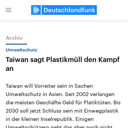
Close
menu
Archiv
Themen
Umweltschutz
Taiwan sagt Plastikmüll den Kampf
an
Taiwan will Vorreiter sein in Sachen
Umweltschutz in Asien. Seit 2002 verlangen
Landtagswahl Sachsen-Anhalt
USA
die meisten Geschäfte Geld für Platiktüten. Bis
2026
Aktuelle Beiträge, Analys
Alle Informationen
Hintergründe
2030 soll jetzt Schluss sein mit Einwegplastik
Sachsen-Anhalt wählt am 6.
Wirtschaftlich und militäri
September 2026 einen neuen
gehören die Vereinigten S
in der kleinen Inselrepublik. Einigen
Landtag. Seit 2021 wird das
den mächtigsten Ländern 
Umweltschützern geht das aber noch nicht
Bundesland von einer Koalition aus
mit großem Einfluss auf d