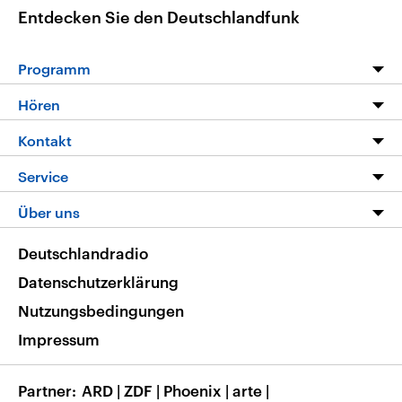
Entdecken Sie den Deutschlandfunk
Programm
Programm
Hören
Alle Sendungen
Livestream
Kontakt
Die Nachrichten
Audios
Hörerservice
Service
Nachrichtenleicht
Podcasts
Social Media
FAQ
Über uns
Neue Beiträge auf dlf.de
Deutschlandfunk App
Newsletter
Deutschlandradio
Themen-Schwerpunkte
Nachrichten App
Deutschlandradio
Veranstaltungen
Presse
Frequenzen
Datenschutzerklärung
Musikliste
Ausbildung und Karriere
Nutzungsbedingungen
RSS
Transparenz
Impressum
Korrekturen
Barrierefreiheit
Partner
ARD
|
ZDF
|
Phoenix
|
arte
|