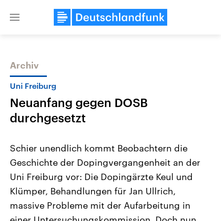
Close
menu
Archiv
Themen
Uni Freiburg
Neuanfang gegen DOSB
durchgesetzt
Schier unendlich kommt Beobachtern die
Geschichte der Dopingvergangenheit an der
Landtagswahl Sachsen-Anhalt
USA
Uni Freiburg vor: Die Dopingärzte Keul und
2026
Aktuelle Beiträge, Analys
Alle Informationen
Hintergründe
Klümper, Behandlungen für Jan Ullrich,
Sachsen-Anhalt wählt am 6.
Wirtschaftlich und militäri
September 2026 einen neuen
gehören die Vereinigten S
massive Probleme mit der Aufarbeitung in
Landtag. Seit 2021 wird das
den mächtigsten Ländern 
einer Untersuchungskommission. Doch nun
Bundesland von einer Koalition aus
mit großem Einfluss auf d