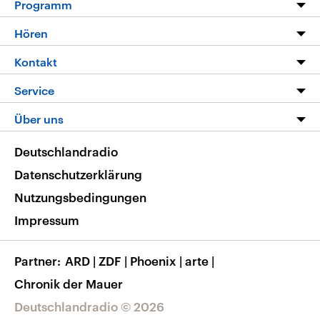
Programm
Programm
Hören
Alle Sendungen
Livestream
Kontakt
Die Nachrichten
Audios
Hörerservice
Service
Nachrichtenleicht
Podcasts
Social Media
FAQ
Über uns
Neue Beiträge auf dlf.de
Deutschlandfunk App
Newsletter
Deutschlandradio
Themen-Schwerpunkte
Nachrichten App
Deutschlandradio
Veranstaltungen
Presse
Frequenzen
Datenschutzerklärung
Musikliste
Ausbildung und Karriere
Nutzungsbedingungen
RSS
Transparenz
Impressum
Korrekturen
Barrierefreiheit
Partner
ARD
|
ZDF
|
Phoenix
|
arte
|
Chronik der Mauer
Deutschlandradio © 2026