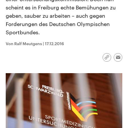
CDU, SPD und FDP regiert.-
aktuelle Weltgeschehen.
scheint es in Freiburg echte Bemühungen zu
Umfragen, Prognosen,
Wahlprogramme, aktuelle Berichte
geben, sauber zu arbeiten – auch gegen
Sendungen
Programm
Podcasts
und Hintergründe zu den Parteien
und Kandidaten der anstehenden
Forderungen des Deutschen Olympischen
Wahl.
Sportbundes.
Audio-Archiv
Von Ralf Meutgens
|
17.12.2016
Link
Emai
kopieren/te