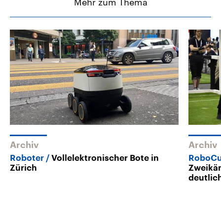
Mehr zum Thema
Archiv
Archiv
Roboter
Vollelektronischer Bote in
RoboCu
Zürich
Zweikäm
deutlic