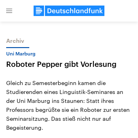
Close
menu
Archiv
Themen
Uni Marburg
Roboter Pepper gibt Vorlesung
Gleich zu Semesterbeginn kamen die
Studierenden eines Linguistik-Seminares an
der Uni Marburg ins Staunen: Statt ihres
Landtagswahl Sachsen-Anhalt
USA
Professors begrüßte sie ein Roboter zur ersten
2026
Aktuelle Beiträge, Analys
Alle Informationen
Seminarsitzung. Das stieß nicht nur auf
Hintergründe
Sachsen-Anhalt wählt am 6.
Wirtschaftlich und militäri
Begeisterung.
September 2026 einen neuen
gehören die Vereinigten S
Landtag. Seit 2021 wird das
den mächtigsten Ländern 
Bundesland von einer Koalition aus
mit großem Einfluss auf d