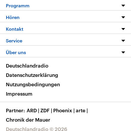
Programm
Programm
Hören
Alle Sendungen
Livestream
Kontakt
Die Nachrichten
Audios
Hörerservice
Service
Nachrichtenleicht
Podcasts
Social Media
FAQ
Über uns
Neue Beiträge auf dlf.de
Deutschlandfunk App
Newsletter
Deutschlandradio
Themen-Schwerpunkte
Nachrichten App
Deutschlandradio
Veranstaltungen
Presse
Frequenzen
Datenschutzerklärung
Musikliste
Ausbildung und Karriere
Nutzungsbedingungen
RSS
Transparenz
Impressum
Korrekturen
Barrierefreiheit
Partner
ARD
|
ZDF
|
Phoenix
|
arte
|
Chronik der Mauer
Deutschlandradio © 2026