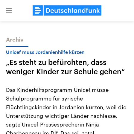
Close
menu
Archiv
Themen
Unicef muss Jordanienhilfe kürzen
„Es steht zu befürchten, dass
weniger Kinder zur Schule gehen“
Das Kinderhilfsprogramm Unicef müsse
Schulprogramme für syrische
Landtagswahl Sachsen-Anhalt
USA
Flüchtlingskinder in Jordanien kürzen, weil die
2026
Aktuelle Beiträge, Analys
Alle Informationen
Hintergründe
Unterstützung wichtiger Länder nachlasse,
Sachsen-Anhalt wählt am 6.
Wirtschaftlich und militäri
September 2026 einen neuen
gehören die Vereinigten S
sagte Unicef-Pressesprecherin Ninja
Landtag. Seit 2021 wird das
den mächtigsten Ländern 
Charbonneau im Dlf. Das sei „total
Bundesland von einer Koalition aus
mit großem Einfluss auf d