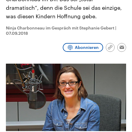
CDU, SPD und FDP regiert.-
aktuelle Weltgeschehen.
dramatisch“, denn die Schule sei das einzige,
Umfragen, Prognosen,
Wahlprogramme, aktuelle Berichte
was diesen Kindern Hoffnung gebe.
Sendungen
Programm
Podcasts
und Hintergründe zu den Parteien
und Kandidaten der anstehenden
Wahl.
Ninja Charbonneau im Gespräch mit Stephanie Gebert
|
Audio-Archiv
07.09.2018
Abonnieren
Link
Emai
kopieren/te