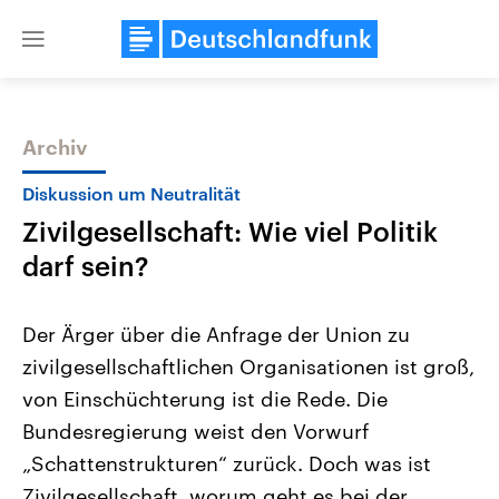
Close
menu
Archiv
Themen
Diskussion um Neutralität
Zivilgesellschaft: Wie viel Politik
darf sein?
Der Ärger über die Anfrage der Union zu
zivilgesellschaftlichen Organisationen ist groß,
Landtagswahl Sachsen-Anhalt
USA
von Einschüchterung ist die Rede. Die
2026
Aktuelle Beiträge, Analys
Alle Informationen
Hintergründe
Bundesregierung weist den Vorwurf
Sachsen-Anhalt wählt am 6.
Wirtschaftlich und militäri
September 2026 einen neuen
gehören die Vereinigten S
„Schattenstrukturen“ zurück. Doch was ist
Landtag. Seit 2021 wird das
den mächtigsten Ländern 
Zivilgesellschaft, worum geht es bei der
Bundesland von einer Koalition aus
mit großem Einfluss auf d