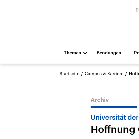
D
Themen
Sendungen
P
Die Nachrichten
Politik
/
/
Startseite
Campus & Karriere
Hoff
Hörspiel und Feature
Musik
Archiv
Universität de
Hoffnung
Landtagswahl Sachsen-
USA
Anhalt 2026
Aktuel