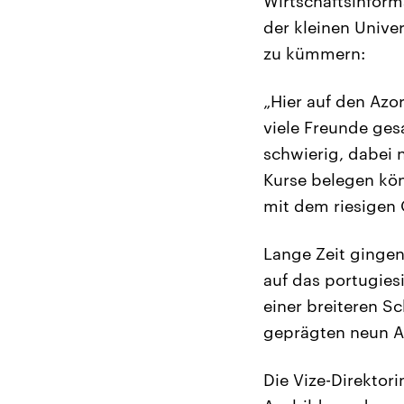
Wirtschaftsinformat
der kleinen Unive
zu kümmern:
„Hier auf den Azo
viele Freunde ges
schwierig, dabei 
Kurse belegen kön
mit dem riesigen O
Lange Zeit gingen
auf das portugies
einer breiteren S
geprägten neun A
Die Vize-Direktori