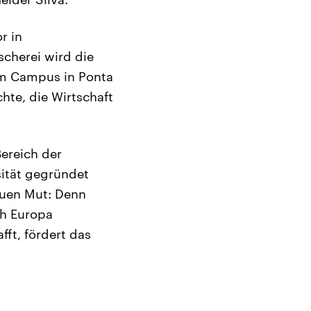
r in
cherei wird die
em Campus in Ponta
hte, die Wirtschaft
Bereich der
ität gegründet
euen Mut: Denn
ch Europa
fft, fördert das