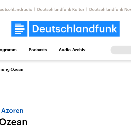
eutschlandradio
Deutschlandfunk Kultur
Deutschlandfunk No
rogramm
Podcasts
Audio-Archiv
Wirtschaft
Wissen
Kultur
Europa
Gesellschaf
nung Ozean
r Azoren
 Ozean
Nahostkonflikt
Iran
le Beiträge,
Aktuelle Lage und
Aktuelle Lage und