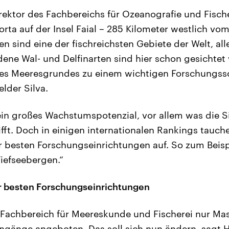
irektor des Fachbereichs für Ozeanografie und Fische
Horta auf der Insel Faial – 285 Kilometer westlich v
n sind eine der fischreichsten Gebiete der Welt, all
ene Wal- und Delfinarten sind hier schon gesichte
des Meeresgrundes zu einem wichtigen Forschungs
lder Silva.
in großes Wachstumspotenzial, vor allem was die Si
ifft. Doch in einigen internationalen Rankings tauch
r besten Forschungseinrichtungen auf. So zum Beisp
iefseebergen.“
r besten Forschungseinrichtungen
Fachbereich für Meereskunde und Fischerei nur Mas
gänge angeboten. Das soll sich nun ändern, sagt He