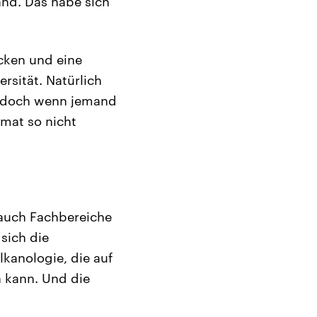
nd. Das habe sich
cken und eine
rsität. Natürlich
g, doch wenn jemand
imat so nicht
 auch Fachbereiche
sich die
lkanologie, die auf
 kann. Und die