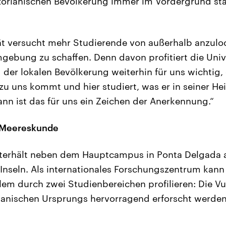
zorianischen Bevölkerung immer im Vordergrund sta
ät versucht mehr Studierende von außerhalb anzulo
mgebung zu schaffen. Denn davon profitiert die Unive
g der lokalen Bevölkerung weiterhin für uns wichti
u uns kommt und hier studiert, was er in seiner He
ann ist das für uns ein Zeichen der Anerkennung.“
 Meereskunde
unterhält neben dem Hauptcampus in Ponta Delgada
 Inseln. Als internationales Forschungszentrum kann 
lem durch zwei Studienbereichen profilieren: Die Vu
kanischen Ursprungs hervorragend erforscht werden