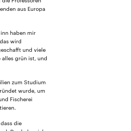
il die Professoren
erenden aus Europa
ginn haben mir
 das wird
eschafft und viele
alles grün ist, und
milien zum Studium
egründet wurde, um
und Fischerei
ieren.
 dass die