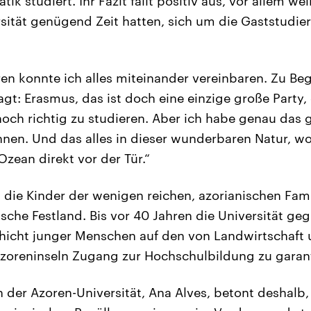
ik studiert. Ihr Fazit fällt positiv aus, vor allem we
rsität genügend Zeit hatten, sich um die Gaststudi
ren konnte ich alles miteinander vereinbaren. Zu Be
agt: Erasmus, das ist doch eine einzige große Party,
noch richtig zu studieren. Aber ich habe genau das g
nen. Und das alles in dieser wunderbaren Natur, wo 
zean direkt vor der Tür.“
 die Kinder der wenigen reichen, azorianischen Fa
ische Festland. Bis vor 40 Jahren die Universität g
chicht junger Menschen auf den von Landwirtschaft 
zoreninseln Zugang zur Hochschulbildung zu garant
n der Azoren-Universität, Ana Alves, betont deshalb,