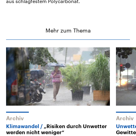
aus schlagfestem Polycarbonat.
Mehr zum Thema
Archiv
Archiv
Klimawandel
„Risiken durch Unwetter
Unwette
werden nicht weniger“
Gewitte