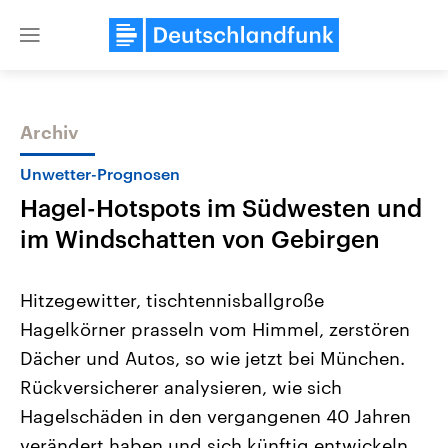
Close
menu
Archiv
Themen
Unwetter-Prognosen
Hagel-Hotspots im Südwesten und
im Windschatten von Gebirgen
Hitzegewitter, tischtennisballgroße
Hagelkörner prasseln vom Himmel, zerstören
Landtagswahl Sachsen-Anhalt
USA
Dächer und Autos, so wie jetzt bei München.
2026
Aktuelle Beiträge, Analys
Alle Informationen
Hintergründe
Rückversicherer analysieren, wie sich
Sachsen-Anhalt wählt am 6.
Wirtschaftlich und militäri
September 2026 einen neuen
gehören die Vereinigten S
Hagelschäden in den vergangenen 40 Jahren
Landtag. Seit 2021 wird das
den mächtigsten Ländern 
verändert haben und sich künftig entwickeln
Bundesland von einer Koalition aus
mit großem Einfluss auf d