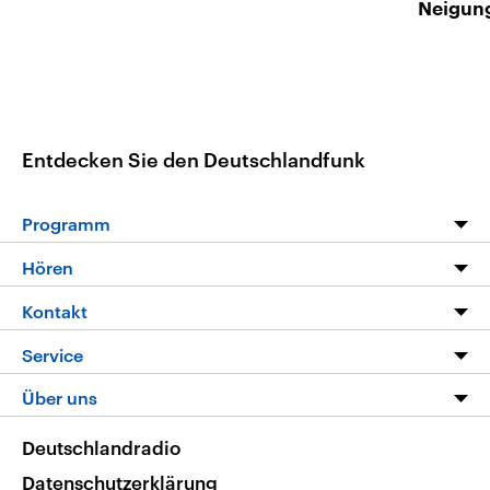
Neigun
Entdecken Sie den Deutschlandfunk
Programm
Programm
Hören
Alle Sendungen
Livestream
Kontakt
Die Nachrichten
Audios
Hörerservice
Service
Nachrichtenleicht
Podcasts
Social Media
FAQ
Über uns
Neue Beiträge auf dlf.de
Deutschlandfunk App
Newsletter
Deutschlandradio
Themen-Schwerpunkte
Nachrichten App
Deutschlandradio
Veranstaltungen
Presse
Frequenzen
Datenschutzerklärung