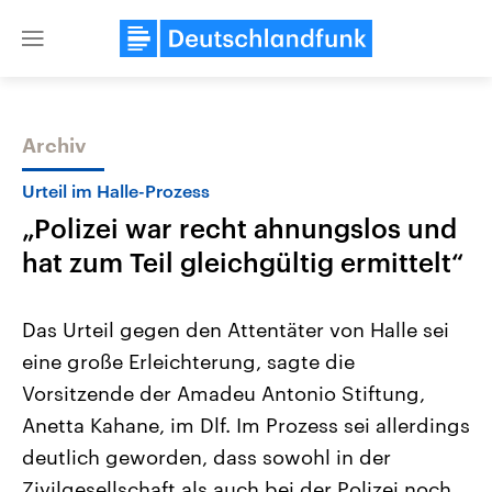
Close
menu
Archiv
Themen
Urteil im Halle-Prozess
„Polizei war recht ahnungslos und
hat zum Teil gleichgültig ermittelt“
Das Urteil gegen den Attentäter von Halle sei
eine große Erleichterung, sagte die
Landtagswahl Sachsen-Anhalt
USA
Vorsitzende der Amadeu Antonio Stiftung,
2026
Aktuelle Beiträge, Analys
Alle Informationen
Hintergründe
Anetta Kahane, im Dlf. Im Prozess sei allerdings
Sachsen-Anhalt wählt am 6.
Wirtschaftlich und militäri
September 2026 einen neuen
gehören die Vereinigten S
deutlich geworden, dass sowohl in der
Landtag. Seit 2021 wird das
den mächtigsten Ländern 
Zivilgesellschaft als auch bei der Polizei noch
Bundesland von einer Koalition aus
mit großem Einfluss auf d