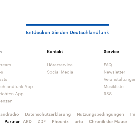
Entdecken Sie den Deutschlandfunk
n
Kontakt
Service
tream
Hörerservice
FAQ
os
Social Media
Newsletter
asts
Veranstaltunge
schlandfunk App
Musikliste
richten App
RSS
uenzen
landradio
Datenschutzerklärung
Nutzungsbedingungen
I
Partner
ARD
ZDF
Phoenix
arte
Chronik der Mauer