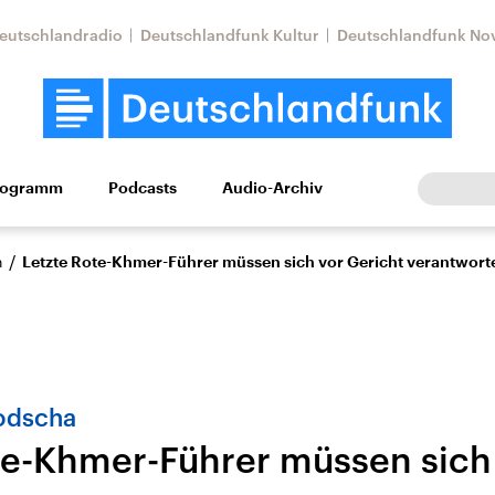
eutschlandradio
Deutschlandfunk Kultur
Deutschlandfunk No
rogramm
Podcasts
Audio-Archiv
Wirtschaft
Wissen
Kultur
Europa
Gesellschaf
/
n
Letzte Rote-Khmer-Führer müssen sich vor Gericht verantwort
bodscha
te-Khmer-Führer müssen sich
Nahostkonflikt
Iran
le Beiträge,
Aktuelle Lage und
Aktuelle Lage und